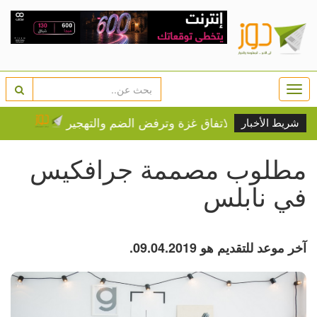
Togg
navi
"لجنة الانتخابات
شريط الأخبار
مطلوب مصممة جرافكيس
في نابلس
آخر موعد للتقديم هو 09.04.2019.