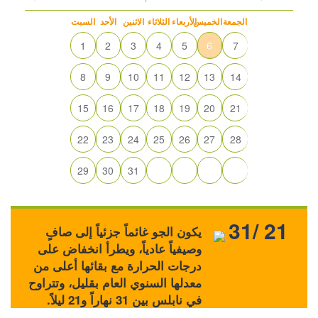
الجمعة
الخميس
الأربعاء
الثلاثاء
الاثنين
الأحد
السبت
1
2
3
4
5
6
7
8
9
10
11
12
13
14
15
16
17
18
19
20
21
22
23
24
25
26
27
28
29
30
31
31/ 21
يكون الجو غائماً جزئياً إلى صافٍ
وصيفياً عادياً، ويطرأ انخفاض على
درجات الحرارة مع بقائها أعلى من
معدلها السنوي العام بقليل، وتتراوح
في نابلس بين 31 نهاراً و21 ليلاً.