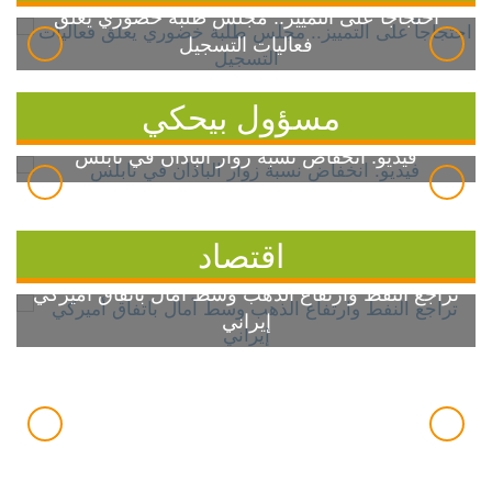
احتجاجاً على التمييز.. مجلس طلبة خضوري يعلق
فعاليات التسجيل
مسؤول بيحكي
فيديو: انخفاض نسبة زوار الباذان في نابلس
اقتصاد
تراجع النفط وارتفاع الذهب وسط آمال باتفاق أميركي
إيراني