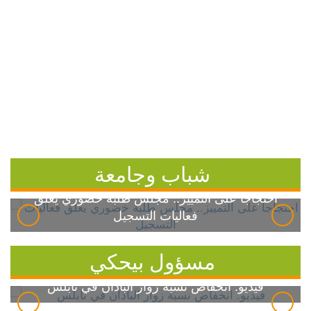
شباب وجامعة
احتجاجاً على التمييز.. مجلس طلبة خضوري يعلق
فعاليات التسجيل
مسؤول بيحكي
فيديو: انخفاض نسبة زوار الباذان في نابلس