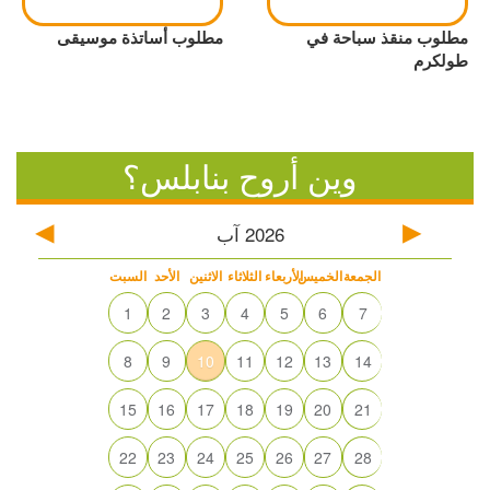
مطلوب منقذ سباحة في
مطلوب أساتذة موسيقى
طولكرم
وين أروح بنابلس؟
2026
آب
الجمعة
الخميس
الأربعاء
الثلاثاء
الاثنين
الأحد
السبت
1
2
3
4
5
6
7
8
9
10
11
12
13
14
15
16
17
18
19
20
21
22
23
24
25
26
27
28