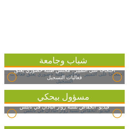
شباب وجامعة
احتجاجاً على التمييز.. مجلس طلبة خضوري يعلق
فعاليات التسجيل
مسؤول بيحكي
فيديو: انخفاض نسبة زوار الباذان في نابلس