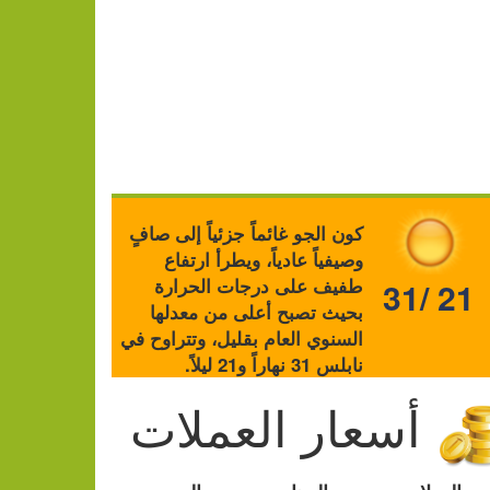
كون الجو غائماً جزئياً إلى صافٍ
وصيفياً عادياً، ويطرأ ارتفاع
طفيف على درجات الحرارة
31/ 21
بحيث تصبح أعلى من معدلها
السنوي العام بقليل، وتتراوح في
نابلس 31 نهاراً و21 ليلاً.
أسعار العملات