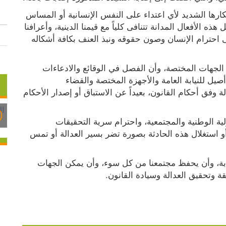
وإذ تعبر عائلة أبو صالحة عن إدانتها المطلقة واستنكارها الشديد لأي اعتداء على النفس الإنسانية أو المساس 
بكرامة الإنسان وسلامته الجسدية، فإنها تؤكد أن مثل هذه الأفعال المدانة تتنافى كلياً مع قيمنا الدينية، وأعرافنا 
الاجتماعية، وعاداتنا وتقاليدنا الأصيلة التي تقوم على احترام الإنسان وصون حقوقه ونبذ العنف بكافة أشكاله 
كما تؤكد العائلة أن هذه القضية باتت منظورة أمام الجهات المختصة، وأن الفصل في الوقائع والادعاءات 
وتحديد المسؤوليات والنتائج القانونية هو اختصاص أصيل للنيابة العامة والأجهزة المختصة والقضاء 
الفلسطيني، الذي نضع فيه كامل ثقتنا لتحقيق العدالة وفق أحكام القانون، بعيداً عن الاستباق أو إصدار الأحكام 
وتدعو عائلة أبو صالحة الجميع إلى التحلي بالمسؤولية الوطنية والمجتمعية، واحترام سرية التحقيقات 
والإجراءات القضائية، والامتناع عن نشر الشائعات أو استغلال هذه الحادثة بصورة تضر بسير العدالة أو تمس 
وفي الختام، نسأل الله تعالى الشفاء العاجل للمصابة، وأن يحفظ مجتمعنا من كل سوء، وأن يمكن الجهات 
قة وتحقيق العدالة وسيادة القانون.