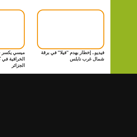
فيديو.. إخطار بهدم "فيلا" في برقة
ميسي يكسر جم
شمال غرب نابلس
الخرافية في ك
الجزائر