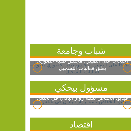
شباب وجامعة
احتجاجاً على التمييز.. مجلس طلبة خضوري
يعلق فعاليات التسجيل
مسؤول بيحكي
فيديو: انخفاض نسبة زوار الباذان في نابلس
اقتصاد