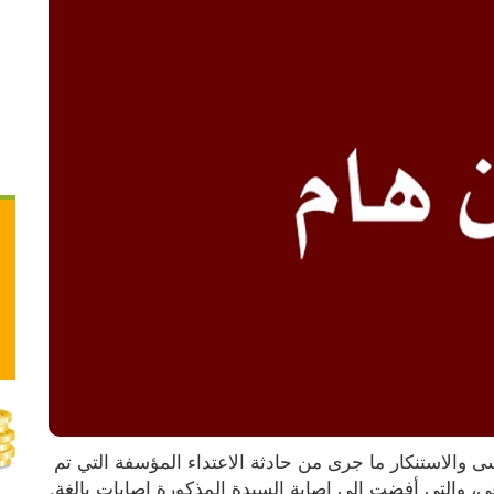
تتابع عائلة أبو صالحة في الوطن والشتات ببالغ الأسى والاستنكار ما جرى من حادثة الاعتداء المؤسفة التي تم 
عي، والتي أفضت إلى إصابة السيدة المذكورة إصابات بالغة.