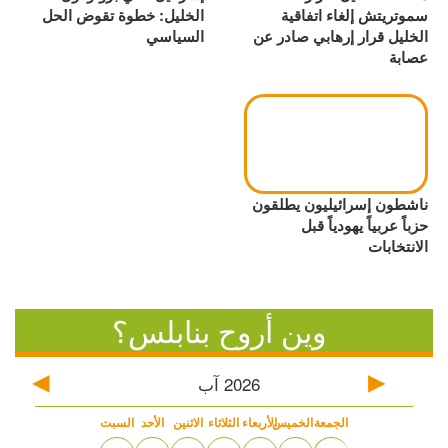
سموتريتش إلغاء اتفاقية
الخليل: خطوة تقوض الحل
الخليل قرار إرهابي صادر عن
السياسي
عصابة
ناشطون إسرائيليون يطلقون
حزباً عربياً يهودياً قبل
الانتخابات
وين أروح بنابلس؟
2026
آب
الجمعة
الخميس
الأربعاء
الثلاثاء
الاثنين
الأحد
السبت