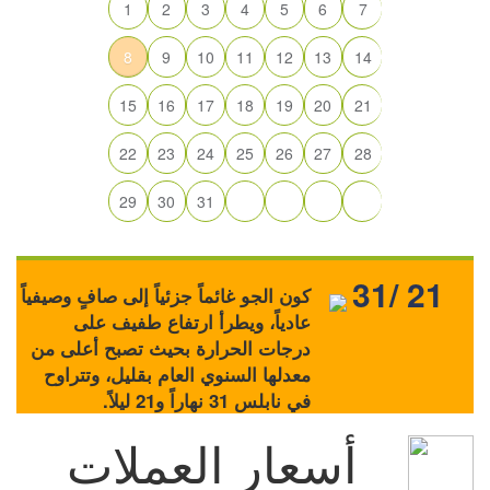
1
2
3
4
5
6
7
8
9
10
11
12
13
14
15
16
17
18
19
20
21
22
23
24
25
26
27
28
29
30
31
31/ 21
كون الجو غائماً جزئياً إلى صافٍ وصيفياً
عادياً، ويطرأ ارتفاع طفيف على
درجات الحرارة بحيث تصبح أعلى من
معدلها السنوي العام بقليل، وتتراوح
في نابلس 31 نهاراً و21 ليلاً.
أسعار العملات