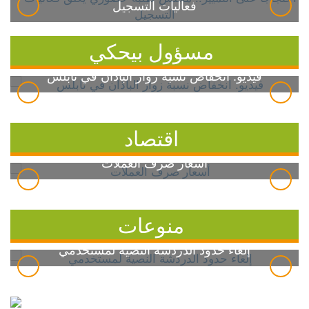
فعاليات التسجيل
مسؤول بيحكي
فيديو: انخفاض نسبة زوار الباذان في نابلس
اقتصاد
أسعار صرف العملات
منوعات
إلغاء حدود الدردشة النصية لمستخدمي