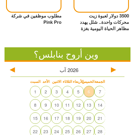
3500 دولار لعبوة زيت
مطلوب موظفين في شركة
محركات واحدة.. شلل يهدد
Pink Pro
مظاهر الحياة اليومية بغزة
وين أروح بنابلس؟
2026
آب
الجمعة
الخميس
الأربعاء
الثلاثاء
الاثنين
الأحد
السبت
1
2
3
4
5
6
7
8
9
10
11
12
13
14
15
16
17
18
19
20
21
22
23
24
25
26
27
28