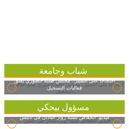
شباب وجامعة
احتجاجاً على التمييز.. مجلس طلبة خضوري يعلق
فعاليات التسجيل
مسؤول بيحكي
فيديو: انخفاض نسبة زوار الباذان في نابلس