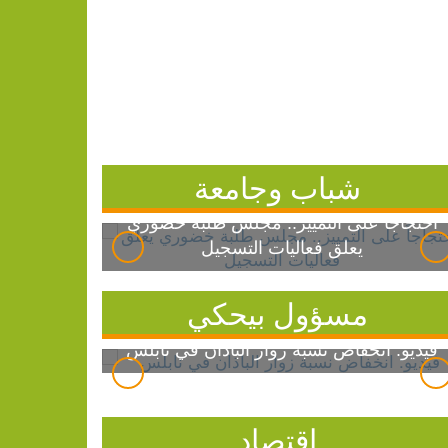
شباب وجامعة
احتجاجاً على التمييز.. مجلس طلبة خضوري
يعلق فعاليات التسجيل
مسؤول بيحكي
فيديو: انخفاض نسبة زوار الباذان في نابلس
اقتصاد