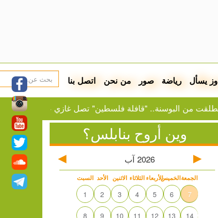
وز يسأل
رياضة
صور
من نحن
اتصل بنا
البوسنة.. "قافلة فلسطين" تصل غازي عنتاب
النفط يرتف
وين أروح بنابلس؟
2026
آب
الجمعة
الخميس
الأربعاء
الثلاثاء
الاثنين
الأحد
السبت
1
2
3
4
5
6
7
8
9
10
11
12
13
14