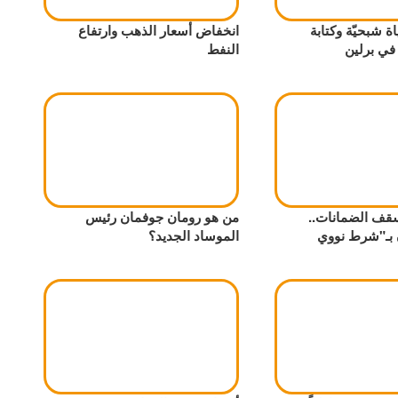
ة شبحيّة وكتابة
انخفاض أسعار الذهب وارتفاع
في برلين
النفط
قف الضمانات..
من هو رومان جوفمان رئيس
 بـ"شرط نووي
الموساد الجديد؟