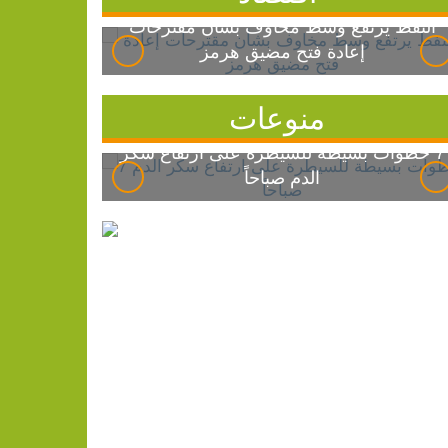
النفط يرتفع وسط مخاوف بشأن مقترحات
إعادة فتح مضيق هرمز
منوعات
7 خطوات بسيطة للسيطرة على ارتفاع سكر
الدم صباحاً