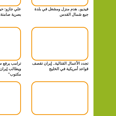
فيديو.. هدم منزل ومشغل في بلدة
علي جازو: حيا
جبع شمال القدس
بصرية صامتة 
تجدد الأعمال القتالية.. إيران تقصف
ترامب يرفع س
قواعد أمريكية في الخليج
ويطالب إيران
مكتوب"