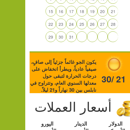
15
16
17
18
19
20
21
22
23
24
25
26
27
28
29
30
31
يكون الجو غائماً جزئياً إلى صافٍ،
صيفياً عادياً، ويطرأ انخفاض على
درجات الحرارة لتبقى حول
30/ 21
معدلها السنوي العام، وتتراوح في
نابلس بين 30 نهاراً و21 ليلاً.
أسعار العملات
الدولار
الدينار
اليورو