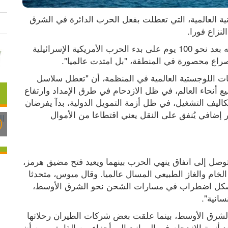
حذرت الأمم المتحدة من أن سلاسل الإمداد الإنسانية العالمية، التي تعطلت بفعل الحرب الدائرة في الشرق 
وقالت منظمة الأمم المتحدة للطفولة (يونيسف) إنه بعد نحو 100 يوم على بدء الحرب الأمريكية الإسرائيلية 
وأوضح جان سيدريك ميوس، مسؤول النقل والخدمات اللوجستية العالمية في المنظمة، أن "تعطل سلاسل 
الإمداد الإنسانية العالمية يؤثر على الأطفال في جميع أنحاء العالم، في ظل الازدحام في طرق الإمداد وارتفاع 
التكاليف"، مشيرا إلى أن التأخير المستمر وارتفاع تكاليف التشغيل، في ظل أزمة التمويل الدولية، بدآ يفرضان 
على يونيسف "خيارات صعبة للغاية"، إذ إن كل دولار إضافي يُنفق على النقل يعني اقتطاعا من الأموال 
وفشل الجانبان الأمريكي والإيراني حتى الآن في التوصل إلى اتفاق ينهي الحرب بينهما ويعيد فتح مضيق هرمز، 
الذي يمر عبره في أوقات السلم نحو خمس النفط الخام والغاز الطبيعي المسال عالميا. وقال ميوس، متحدثا 
من العاصمة الصومالية مقديشو، إن "ما يبدأ على شكل اضطراب في مسارات الشحن نحو الشرق الأوسط، 
انية".
وأضاف أن سعة الشحن الجوي تراجعت في أنحاء الشرق الأوسط، بينما علقت بعض شركات الطيران رحلاتها 
إلى عدد من الوجهات في أفريقيا، ما ساهم في تمدد أزمة الازدحام في الموانئ إلى أجزاء من القارة. وبين أن 