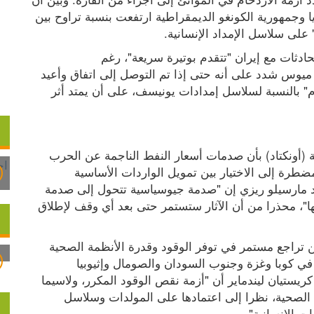
تكاليف الشحن الجوي للقاحات من الهند إلى نيجيريا وجمهورية الكونغو الديمقراطية ارتفعت بنسبة تراوح بين 
وقال الرئيس الأمريكي دونالد ترامب الاثنين إن المحادثات مع إيران "تتقدم بوتيرة سريعة"، رغم 
تهديد طهران بالإبقاء على مضيق هرمز مغلقا. لكن ميوس شدد على أنه حتى إذا تم التوصل إلى اتفاق وأعيد 
فتح المضيق، فإن "الوضع لن يتحسن قبل نهاية العام" بالنسبة لسلاسل إمدادات يونيسف، على أن يمتد أثر 
من جهته، أفاد مؤتمر الأمم المتحدة للتجارة والتنمية (أونكتاد) بأن صدمات أسعار النفط الناجمة عن الحرب 
تلحق أضرارا كبيرة بالدول النامية التي تجد نفسها مضطرة إلى الاختيار بين تمويل الواردات الأساسية 
وأولويات تنموية أخرى. وقال المتحدث باسم أونكتاد مارسيلو ريزي إن "صدمة جيوسياسية تتحول إلى صدمة 
تنموية بالنسبة إلى الدول الأقل قدرة على امتصاصها"، محذرا من أن الآثار ستستمر حتى بعد أي وقف لإطلاق 
وفي السياق ذاته، حذرت منظمة الصحة العالمية من تراجع مستمر في توفر الوقود وقدرة الأنظمة الصحية 
على التحمل، مشيرة إلى أن أكبر التداعيات تُسجل في كوبا وغزة وجنوب السودان والصومال وإثيوبيا 
والسودان واليمن. وأوضح المتحدث باسم المنظمة كريستيان ليندماير أن "أزمة نقص الوقود المكرر، ولاسيما 
الديزل، لا تزال تمثل التهديد الأكبر لتشغيل الأنظمة الصحية، نظرا إلى اعتمادها على المولدات وسلاسل 
ت الإنسانية".