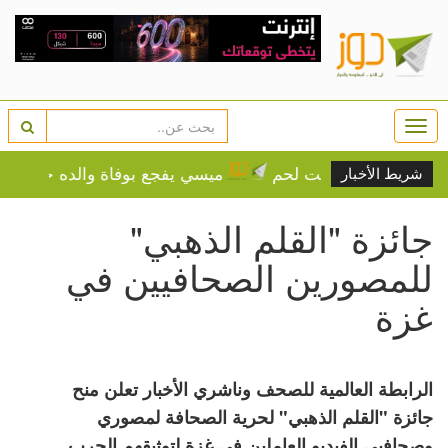
Togg
navi
جلس بلدي بيت لحم
ميسي يفجع بوفاة والده خورخي عن 68 عاماً
شريط الأخبار
جائزة "القلم الذهبي"
للمصورين الصحافيين في
غزة
الرابطة العالمية للصحف وناشري الأخبار تعلن منح
جائزة "القلم الذهبي" لحرية الصحافة لمصوري
وصحافيي الفيديو العاملين في غزة لتوثيقهم الحرب