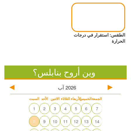
الطقس: استقرار في درجات
الحرارة
وين أروح بنابلس؟
2026
آب
الجمعة
الخميس
الأربعاء
الثلاثاء
الاثنين
الأحد
السبت
1
2
3
4
5
6
7
8
9
10
11
12
13
14