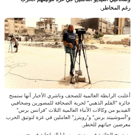
رغم المخاطر.
أعلنت الرابطة العالمية للصحف وناشري الأخبار أنها ستمنح 
جائزة "القلم الذهبي" لحرية الصحافة للمصورين وصحافيي 
الفيديو من وكالات الأنباء العالمية الثلاث "فرانس برس" 
و"أسوشييتد برس" و"رويترز" العاملين في غزة لتوثيق الحرب 
معرضين حياتهم للخطر.
وستمنح الجائزة في مدينة مرسيليا الساحلية في جنوب 