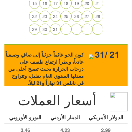
15
16
17
18
19
20
21
22
23
24
25
26
27
28
29
30
31
31/ 21
كون الجو غائماً جزئياً إلى صافٍ وصيفياً
عادياً، ويطرأ ارتفاع طفيف على
درجات الحرارة بحيث تصبح أعلى من
معدلها السنوي العام بقليل، وتتراوح
في نابلس 31 نهاراً و21 ليلاً.
أسعار العملات
الدولار الأمريكي
الدينار الأردني
اليورو الأوروبي
3.46
4.23
2.99