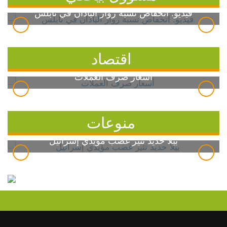
فيديو: انخفاض نسبة زوار الباذان في نابلس
اقتصاد
أسعار صرف العملات
منوعات
بيلا حديد تثير غضب مؤيدي إسرائيل