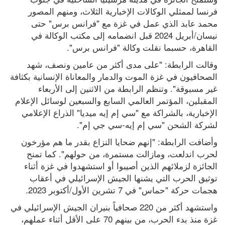
فرنسا لممثلي الوكالات الإخبارية الثلاث، ومنهم المصور 
محمد عابد الذي عمل في غزة مع "فرانس برس" حتى 
نيسان/أبريل 2024 قبل انضمامه إلى مكتب الوكالة في 
القاهرة، حسبما نقلت وكالة "فرانس برس".
وقالت الرابطة: "على مدى أكثر من عامين ونصف، شهد 
الصحافيون في غزة الموت والدمار والمعاناة الإنسانية بكثافة 
غير مسبوقة". وتنظم الرابطة من الاثنين إلى الأربعاء 
المقبلين، المؤتمر العالمي السابع والسبعين لوسائل الإعلام 
الإخبارية، بالشراكة مع "سي إم إيه ميديا" الذراع الإعلامي 
لشركة الشحن "سي إم إيه-سي جي إم".
وأضافت الرابطة: "إنهم ضحايا النزاع بقدر ما هم مؤرخون 
لحرب اندلعت، ومازالت مستمرة، من حولهم". كما تمنح 
الجائزة لزملائهم الذين أصيبوا أو استشهدوا في غزة أثناء 
توثيق الحرب التي يشنها الجيش الإسرائيلي في أعقاب 
هجمات حركة "حماس" في 7 تشرين الأول/أكتوبر 2023.
واستشهد أكثر من 220 صحافياً بنيران الجيش الإسرائيلي في 
غزة منذ بدء الحرب، من بينهم 70 على الأقل أثناء عملهم، 