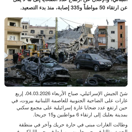
عن ارتقاء 50 مواطناً و335 إصابة، منذ بدء التصعيد.
شنّ الجيش الإسرائيلي، صباح الأربعاء 04.03.2026، إربع 
غارات على الضاحية الجنوبية للعاصمة اللبنانية بيروت، في 
حين ارتفع عدد ضحايا غارة إسرائيلية على مجمع سكني 
بمدينة بعلبك إلى ارتقاء 6 مواطنين و15 جريحا.
وطالت الغارات مبنى في حارة حريك وآخر في منطقة 
الحدث وثالثا في حي جاموس ورابعا في حي الليلكي، في 