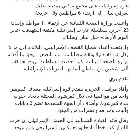
غارة إسرائيلية على مجمع سكني بمدينة بعلبك 
شرقي لبنان إلى ارتقاء 6 مواطنين و15 جريحا.
وأعلنت وزارة الصحة اللبنانية عن ارتقاء 11 مواطنا وإصابة 
23 آخرين بسلسلة غارات إسرائيلية مكثفة استهدفت -فجر 
اليوم الأربعاء- جبل لبنان وبعلبك.
وارتفعت أعداد ضحايا القصف الإسرائيلي، الثلاثاء، إلى ما لا 
يقل عن 50 قتيلا و335 مصابا منذ بدء التصعيد، وفق ما أكدته 
وزارة الصحة اللبنانية. كما أحصت السلطات نزوح نحو 58 
ألف شخص من مناطق أصابتها الضربات الإسرائيلية.
تقدم بري
وأفاد مراسل الجزيرة بتقدم قوة إسرائيلية مسافة كيلومتر 
واحد من مواقعها في تلال كفرشوبا المحتلة باتجاه جنوب 
بلدة كفرشوبا، وأضاف أن القوة المتقدمة تضم 3 دبابات 
وآليات وجرافة وعشرات من الجنود.
وقال قائد القيادة الشمالية في الجيش الإسرائيلي إن حزب 
الله ارتكب خطأ فادحا ووقع بكمين إستراتيجي ولن نتوقف 