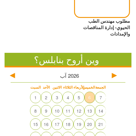
مطلوب مهندس الطب
الحيوي- إدارة المناقصات
والإمدادات
وين أروح بنابلس؟
2026
آب
الجمعة
الخميس
الأربعاء
الثلاثاء
الاثنين
الأحد
السبت
1
2
3
4
5
6
7
8
9
10
11
12
13
14
15
16
17
18
19
20
21