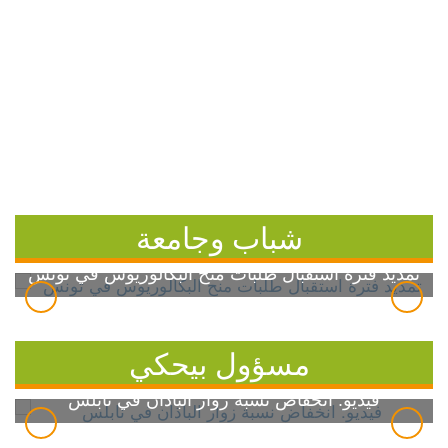
شباب وجامعة
تمديد فترة استقبال طلبات منح البكالوريوس في تونس
مسؤول بيحكي
فيديو: انخفاض نسبة زوار الباذان في نابلس