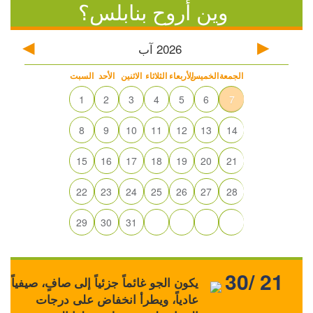
وين أروح بنابلس؟
2026
آب
الجمعة
الخميس
الأربعاء
الثلاثاء
الاثنين
الأحد
السبت
1
2
3
4
5
6
7
8
9
10
11
12
13
14
15
16
17
18
19
20
21
22
23
24
25
26
27
28
29
30
31
30/ 21
يكون الجو غائماً جزئياً إلى صافٍ، صيفياً
عادياً، ويطرأ انخفاض على درجات