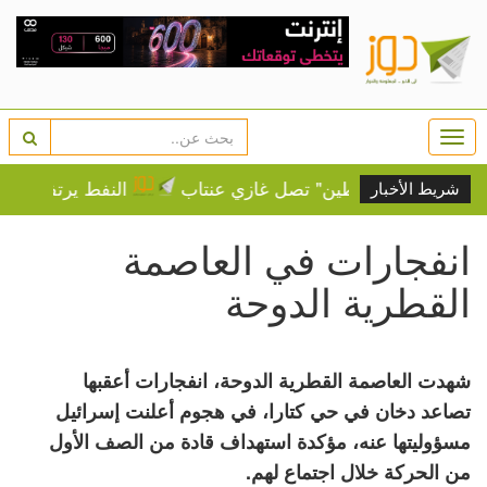
Togg
navi
"قافلة فلسطين" تصل غازي عنتاب
النفط يرتفع وسط مخاو
شريط الأخبار
انفجارات في العاصمة
القطرية الدوحة
شهدت العاصمة القطرية الدوحة، انفجارات أعقبها
تصاعد دخان في حي كتارا، في هجوم أعلنت إسرائيل
مسؤوليتها عنه، مؤكدة استهداف قادة من الصف الأول
من الحركة خلال اجتماع لهم.