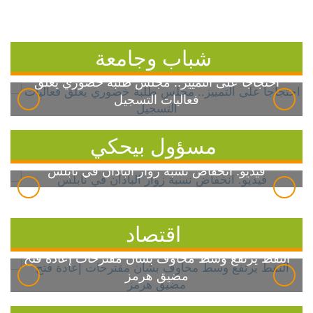
شباب وجامعة
احتجاجاً على التمييز.. مجلس طلبة خضوري يعلق
فعاليات التسجيل
مسؤول بيحكي
فيديو: انخفاض نسبة زوار الباذان في نابلس
اقتصاد
النفط يرتفع وسط مخاوف بشأن مقترحات إعادة فتح
مضيق هرمز