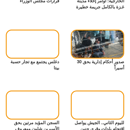
الخارجية: أوامر إخلاء مدينة
قرارات مجلس الوزراء
غـزة بالكامل جريمة خطيرة
صدور أحكام إدارية بحق 30
دغلس يجتمع مع تجار حسبة
أسيراً
بيتا
لليوم الثاني.. الجيش يواصل
السجن المؤبد مرتين بحق
اقتحام بلدات وقرى جنين
الأسيرين شلون ومعروف