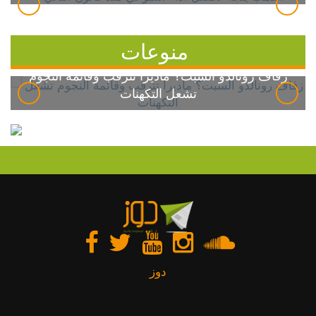
منوعات
زفاف رونالدو السبت؟ ماديرا تترقب وقائمة النجوم
تشعل التكهنات
دوز