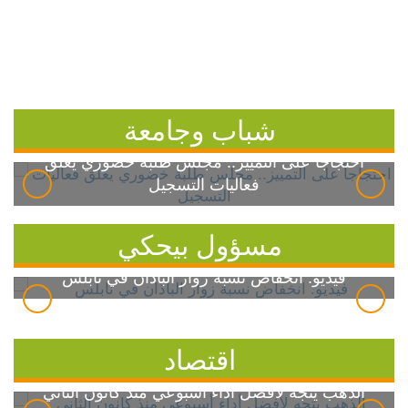
شباب وجامعة
احتجاجاً على التمييز.. مجلس طلبة خضوري يعلق
فعاليات التسجيل
مسؤول بيحكي
فيديو: انخفاض نسبة زوار الباذان في نابلس
اقتصاد
الذهب يتجه لأفضل أداء أسبوعي منذ كانون الثاني