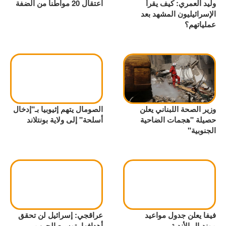
وليد العمري: كيف يقرأ
اعتقال 20 مواطناً من الضفة
الإسرائيليون المشهد بعد
عملياتهم؟
وزير الصحة اللبناني يعلن
الصومال يتهم إثيوبيا بـ"إدخال
حصيلة "هجمات الضاحية
أسلحة" إلى ولاية بونتلاند
الجنوبية"
فيفا يعلن جدول مواعيد
عراقجي: إسرائيل لن تحقق
مونديال الأندية
أهدافها بتوسيع الحرب