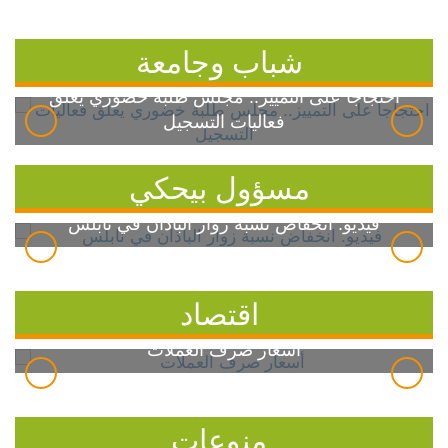
شباب وجامعة
احتجاجاً على التمييز.. مجلس طلبة خضوري يعلق
فعاليات التسجيل
مسؤول بيحكي
فيديو: انخفاض نسبة زوار الباذان في نابلس
اقتصاد
أسعار صرف العملات
منوعات