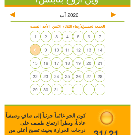
2026
آب
الجمعة
الخميس
الأربعاء
الثلاثاء
الاثنين
الأحد
السبت
1
2
3
4
5
6
7
8
9
10
11
12
13
14
15
16
17
18
19
20
21
22
23
24
25
26
27
28
29
30
31
كون الجو غائماً جزئياً إلى صافٍ وصيفياً
عادياً، ويطرأ ارتفاع طفيف على
درجات الحرارة بحيث تصبح أعلى من
31/ 21