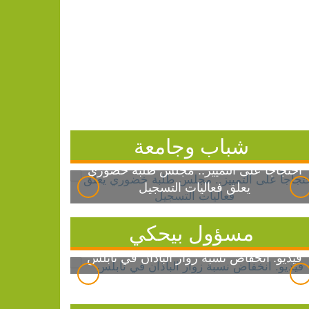
شباب وجامعة
احتجاجاً على التمييز.. مجلس طلبة خضوري
يعلق فعاليات التسجيل
مسؤول بيحكي
فيديو: انخفاض نسبة زوار الباذان في نابلس