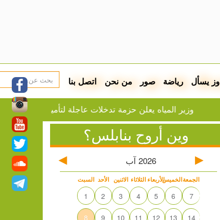
وز يسأل
رياضة
صور
من نحن
اتصل بنا
وزير المياه يعلن حزمة تدخلات عاجلة لتأمين المياه لأكثر من 40 ألف مواطن في نابلس
وين أروح بنابلس؟
2026
آب
الجمعة
الخميس
الأربعاء
الثلاثاء
الاثنين
الأحد
السبت
1
2
3
4
5
6
7
8
9
10
11
12
13
14