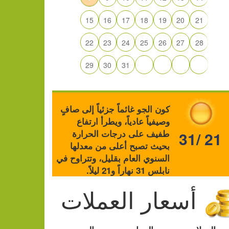
15
16
17
18
19
20
21
22
23
24
25
26
27
28
29
30
31
كون الجو غائماً جزئياً إلى صافٍ
وصيفياً عادياً، ويطرأ ارتفاع
طفيف على درجات الحرارة
31/ 21
بحيث تصبح أعلى من معدلها
السنوي العام بقليل، وتتراوح في
نابلس 31 نهاراً و21 ليلاً.
أسعار العملات