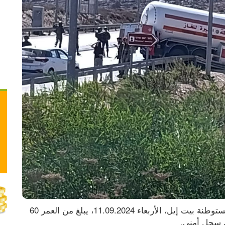
ذكرت مواقع عبرية بأن منفذ العملية على مفترق مستوطنة بيت إيل، الأربعاء 11.09.2024، يبلغ من العمر 60 
ي سجل أمني.