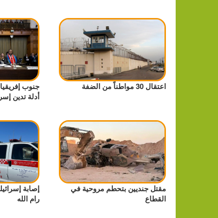
اعتقال 30 مواطناً من الضفة
جنوب إفريقيا:
أدلة تدين إسر
مقتل جنديين بتحطم مروحية في
إصابة إسرائي
القطاع
رام الله