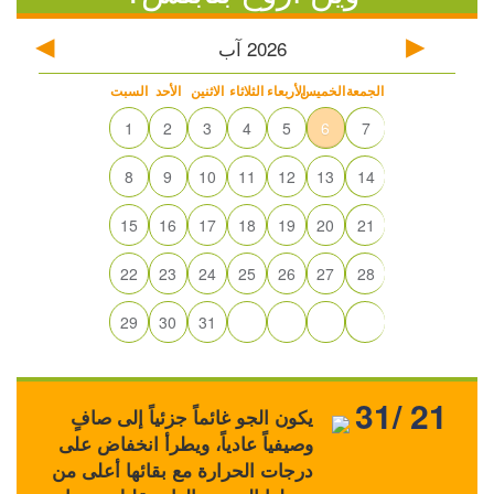
2026
آب
الجمعة
الخميس
الأربعاء
الثلاثاء
الاثنين
الأحد
السبت
1
2
3
4
5
6
7
8
9
10
11
12
13
14
15
16
17
18
19
20
21
22
23
24
25
26
27
28
29
30
31
31/ 21
يكون الجو غائماً جزئياً إلى صافٍ
وصيفياً عادياً، ويطرأ انخفاض على
درجات الحرارة مع بقائها أعلى من