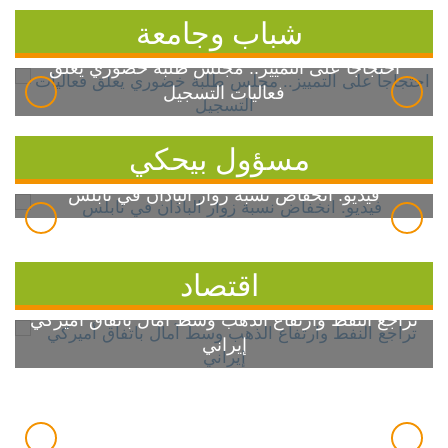
شباب وجامعة
احتجاجاً على التمييز.. مجلس طلبة خضوري يعلق
فعاليات التسجيل
مسؤول بيحكي
فيديو: انخفاض نسبة زوار الباذان في نابلس
اقتصاد
تراجع النفط وارتفاع الذهب وسط آمال باتفاق أميركي
إيراني