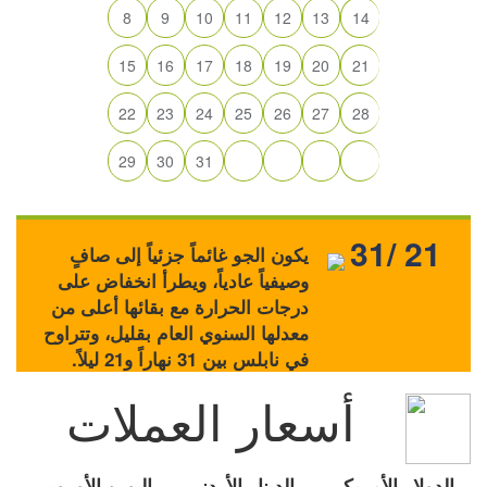
8
9
10
11
12
13
14
15
16
17
18
19
20
21
22
23
24
25
26
27
28
29
30
31
31/ 21
يكون الجو غائماً جزئياً إلى صافٍ
وصيفياً عادياً، ويطرأ انخفاض على
درجات الحرارة مع بقائها أعلى من
معدلها السنوي العام بقليل، وتتراوح
في نابلس بين 31 نهاراً و21 ليلاً.
أسعار العملات
الدولار الأمريكي
الدينار الأردني
اليورو الأوروبي