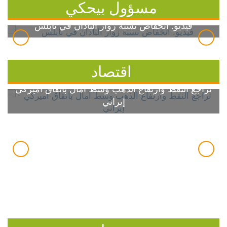
مسؤول بيحكي
فيديو: انخفاض نسبة زوار الباذان في نابلس
اقتصاد
تراجع النفط وارتفاع الذهب وسط آمال باتفاق أميركي
إيراني