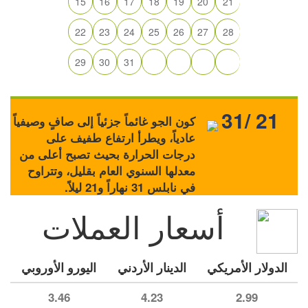
15
16
17
18
19
20
21
22
23
24
25
26
27
28
29
30
31
31/ 21
كون الجو غائماً جزئياً إلى صافٍ وصيفياً
عادياً، ويطرأ ارتفاع طفيف على
درجات الحرارة بحيث تصبح أعلى من
معدلها السنوي العام بقليل، وتتراوح
في نابلس 31 نهاراً و21 ليلاً.
أسعار العملات
الدولار الأمريكي
الدينار الأردني
اليورو الأوروبي
3.46
4.23
2.99