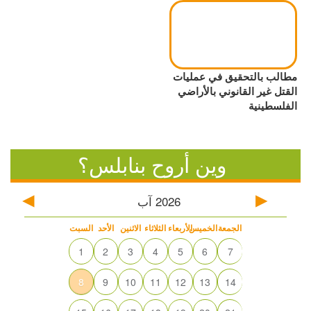
مطالب بالتحقيق في عمليات
القتل غير القانوني بالأراضي
الفلسطينية
وين أروح بنابلس؟
2026
آب
الجمعة
الخميس
الأربعاء
الثلاثاء
الاثنين
الأحد
السبت
1
2
3
4
5
6
7
8
9
10
11
12
13
14