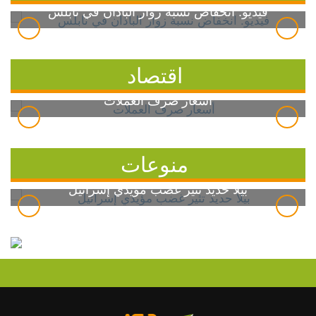
فيديو: انخفاض نسبة زوار الباذان في نابلس
اقتصاد
أسعار صرف العملات
منوعات
بيلا حديد تثير غضب مؤيدي إسرائيل