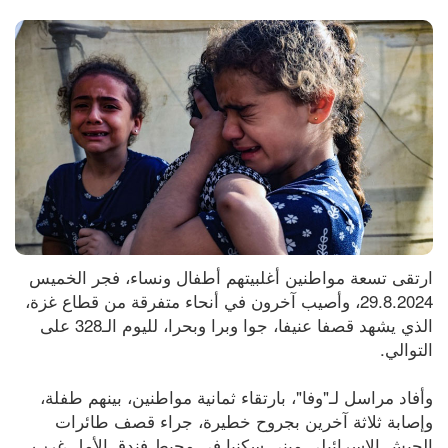
ارتقى تسعة مواطنين أغلبيتهم أطفال ونساء، فجر الخميس 
29.8.2024، وأصيب آخرون في أنحاء متفرقة من قطاع غزة، 
الذي يشهد قصفا عنيفا، جوا وبرا وبحرا، لليوم الـ328 على 
التوالي.
وأفاد مراسل لـ"وفا"، بارتقاء ثمانية مواطنين، بينهم طفلة، 
وإصابة ثلاثة آخرين بجروح خطيرة، جراء قصف طائرات 
الجيش الإسرائيلي مبنى سكنيا في محيط فندق الأمل غرب 