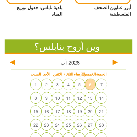
أبرز عناوين الصحف
بلدية نابلس: جدول توزيع
الفلسطينية
المياه
وين أروح بنابلس؟
2026
آب
الجمعة
الخميس
الأربعاء
الثلاثاء
الاثنين
الأحد
السبت
1
2
3
4
5
6
7
8
9
10
11
12
13
14
15
16
17
18
19
20
21
22
23
24
25
26
27
28