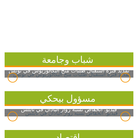
شباب وجامعة
تمديد فترة استقبال طلبات منح البكالوريوس في تونس
مسؤول بيحكي
فيديو: انخفاض نسبة زوار الباذان في نابلس
اقتصاد