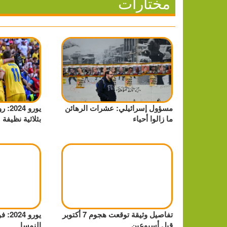
مختارات
مسؤول إسرائيلي: عشرات الرهائن
يورو 
ما زالوا أحياء
بثلاثية نظيفة
تفاصيل وثيقة توقعت هجوم 7 أكتوبر
يورو
قبل أسبوعين
النمسا