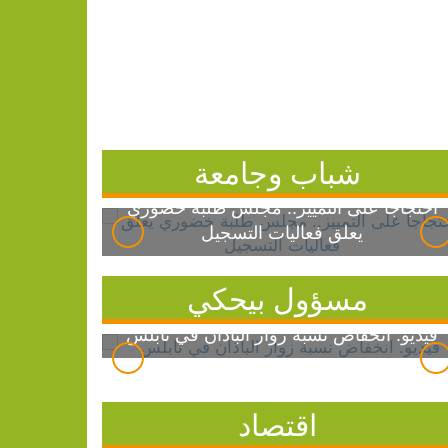
شباب وجامعة
احتجاجاً على التمييز.. مجلس طلبة خضوري
يعلق فعاليات التسجيل
مسؤول بيحكي
فيديو: انخفاض نسبة زوار الباذان في نابلس
اقتصاد