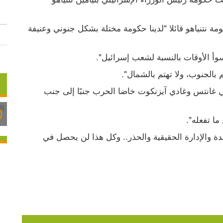
فقد هاجم زعيم المعارضة الإسرائيلية يائير لابيد حكومة نتنياهو قائلا "لدينا حكومة مختلة بشكل جنوني وعنيفة 
وأ الأوقات بالنسبة لشعب إسرائيل".
من جهته، قال عضو الكنيست جدعون ساعر إن بيني غانتس وغادي آيزنكوت خاضا الحرب جنبًا إلى جنب 
ا تفعله".
وتابع عضو الكنيست قائلا "إسرائيل بحاجة إلى الوحدة والإدارة الحقيقية والحذر.. وكل هذا لن يحصل في 