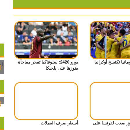
2024: رومانيا تكتسح أوكرانيا
يورو 2420: سلوفاكيا تفجر مفاجأة
بفوزها على بلجيكا
 2024: فوز صعب لفرنسا على
أسعار صرف العملات