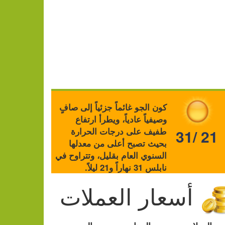
كون الجو غائماً جزئياً إلى صافٍ
وصيفياً عادياً، ويطرأ ارتفاع
طفيف على درجات الحرارة
31/ 21
بحيث تصبح أعلى من معدلها
السنوي العام بقليل، وتتراوح في
نابلس 31 نهاراً و21 ليلاً.
أسعار العملات