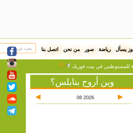
وز يسأل
رياضة
صور
من نحن
اتصل بنا
اء للمستوطنين في بيت فوريك
ة والتحريض يتصاعد في أوساط المستوطنين
وين أروح بنابلس؟
اني.. رسائل سياسية ومقابلة خارج المألوف
 الفلسطينية
08
2026
ستوطنين: إصابات واعتقالات واقتحامات
اقع الإسكان المؤقت للنازحين
أسعار صرف العملات
ة في اعتداء للمستوطنين في بيت دجن