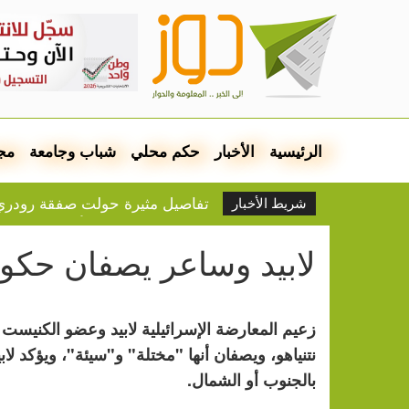
الرئيسية
الأخبار
حكم محلي
شباب وجامعة
مج
تفاصيل مثيرة حولت صفقة رودري 
شريط الأخبار
إغلاق وعزل واقتلاع أشجار الزيتو
42 ألفاً يتنقلون عبر الجسر بأسبوع
لابيد وساعر يصفان حكومة
نظام "باتريوت" الأميركي .. ل
إسرائيل تسوِّق ترتيبات جديدة: ك
زعيم المعارضة الإسرائيلية لابيد وعضو الكنيست
تقدم نحو اتفاق بشأن هرمز.. ومسو
أسعار الغذاء العالمية عند أعلى مستوى منذ 
نتنياهو، ويصفان أنها "مختلة" و"سيئة"، ويؤكد لا
بيلا حديد تثير غضب مؤيدي إسرائ
بالجنوب أو الشمال.
نادي الأسير: منع الزيارات يمكّ