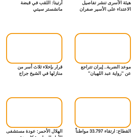
هيئة الأسرى تنشر تفاصيل
أرتيتا: اللقب في قبضة
الاعتداء على الأسير صفران
مانشستر سيتي
موعد الضربة.. إيران تتراجع
قرار بإخلاء ثلاث أسر من
عن "رواية عبد اللهيان"
منازلها في الشيخ جراج
القطاع: ارتقاء 33.797 مواطناً
الهلال الأحمر: عودة مستشفى