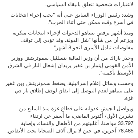
لاعتبارات شخصية تتعلق بالبقاء السياسي.
وشدد رئيس الوزراء السابق على أنه "يجب إجراء انتخابات 
في أسرع وقت ممكن حتى أثناء الحرب".
ومنذ أشهر يرفض نتنياهو الدعوات لإجراء انتخابات مبكرة، 
ويزعم أن من شأنها "شل الدولة، وقد تؤدي إلى توقف 
مفاوضات تبادل الأسرى لنحو 8 أشهر".
وحذر باراك من أن وزير المالية بتسلئيل سموتريتش ووزير 
الأمن القومي إيتمار بن غفير يريدان إشعال النار في الشرق 
الأوسط بأكمله".
وحسب وسائل إعلام إسرائيلية، يضغط سموتريتش وبن غفير 
على نتنياهو لعدم التوصل إلى اتفاق لوقف إطلاق نار في 
غزة.
ويواصل الجيش عدوانه على قطاع غزة منذ السابع من 
تشرين الأول/ أكتوبر الماضي، ما أسفر عن ارتقاء 
33.797 مواطنا، أغلبيتهم من الأطفال والنساء، وإصابة 
76,465 آخرين، في حين لا يزال آلاف الضحايا تحت الأنقاض.