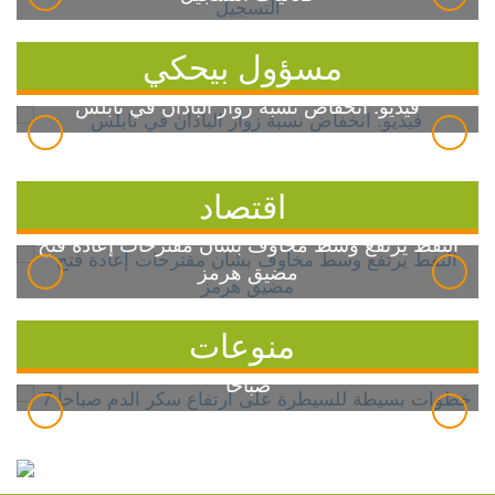
مسؤول بيحكي
فيديو: انخفاض نسبة زوار الباذان في نابلس
اقتصاد
النفط يرتفع وسط مخاوف بشأن مقترحات إعادة فتح
مضيق هرمز
منوعات
7 خطوات بسيطة للسيطرة على ارتفاع سكر الدم
صباحاً