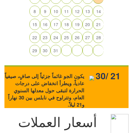
8
9
10
11
12
13
14
15
16
17
18
19
20
21
22
23
24
25
26
27
28
29
30
31
30/ 21
يكون الجو غائماً جزئياً إلى صافٍ، صيفياً
عادياً، ويطرأ انخفاض على درجات
الحرارة لتبقى حول معدلها السنوي
العام، وتتراوح في نابلس بين 30 نهاراً
و21 ليلاً.
أسعار العملات