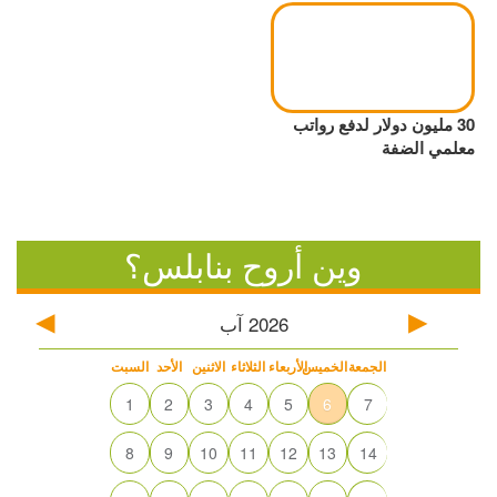
30 مليون دولار لدفع رواتب
معلمي الضفة
وين أروح بنابلس؟
2026
آب
الجمعة
الخميس
الأربعاء
الثلاثاء
الاثنين
الأحد
السبت
1
2
3
4
5
6
7
8
9
10
11
12
13
14