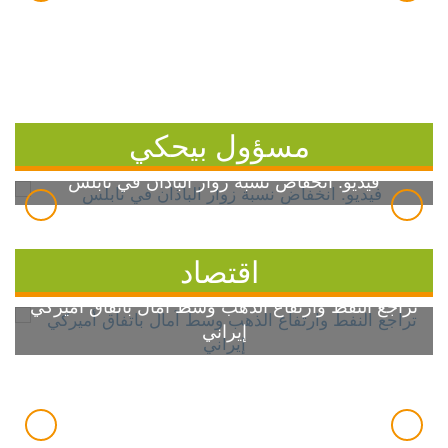
مسؤول بيحكي
فيديو: انخفاض نسبة زوار الباذان في نابلس
اقتصاد
تراجع النفط وارتفاع الذهب وسط آمال باتفاق أميركي
إيراني