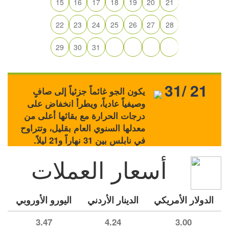
15
16
17
18
19
20
21
22
23
24
25
26
27
28
29
30
31
31/ 21
يكون الجو غائماً جزئياً إلى صافٍ
وصيفياً عادياً، ويطرأ انخفاض على
درجات الحرارة مع بقائها أعلى من
معدلها السنوي العام بقليل، وتتراوح
في نابلس بين 31 نهاراً و21 ليلاً.
أسعار العملات
الدولار الأمريكي
الدينار الأردني
اليورو الأوروبي
3.47
4.24
3.00