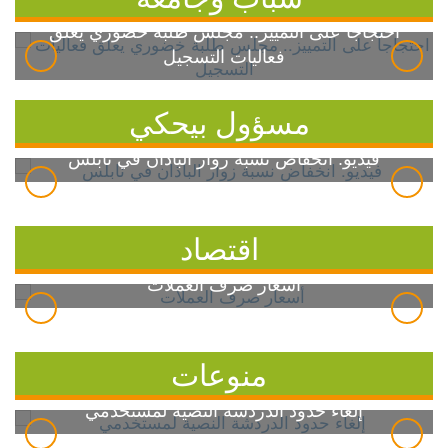
احتجاجاً على التمييز.. مجلس طلبة خضوري يعلق
فعاليات التسجيل
مسؤول بيحكي
فيديو: انخفاض نسبة زوار الباذان في نابلس
اقتصاد
أسعار صرف العملات
منوعات
إلغاء حدود الدردشة النصية لمستخدمي