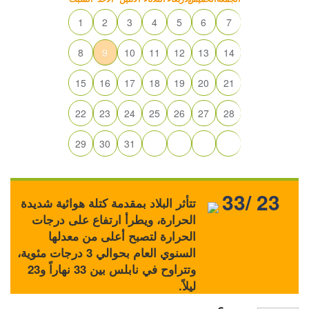
1
2
3
4
5
6
7
8
9
10
11
12
13
14
15
16
17
18
19
20
21
22
23
24
25
26
27
28
29
30
31
33/ 23
تتأثر البلاد بمقدمة كتلة هوائية شديدة
الحرارة، ويطرأ ارتفاع على درجات
الحرارة لتصبح أعلى من معدلها
السنوي العام بحوالي 3 درجات مئوية،
وتتراوح في نابلس بين 33 نهاراً و23
ليلاً.