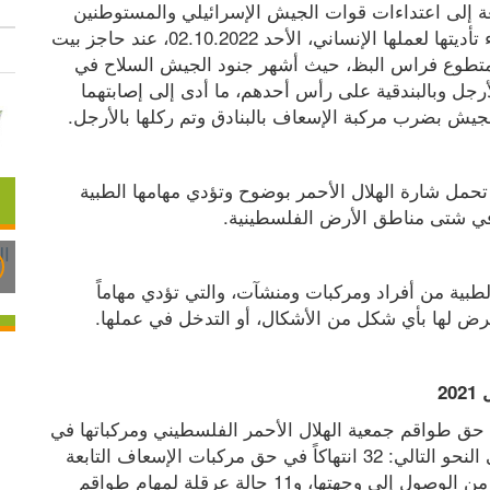
تنظر جمعية الهلال الأحمر الفلسطيني بخطورة بالغة إلى اعتداءات قوات الجيش الإسرائيلي والمستوطنين 
بالضرب على طواقم الإسعاف التابعة للجمعية، أثناء تأديتها لعملها الإنساني، الأحد 02.10.2022، عند حاجز بيت 
فوريك شرق نابلس، وهم المتطوع محمد بعارة والمتطوع فراس البظ، حيث أشهر جنود الجيش السلاح في 
وجوههم وقاموا بالهجوم عليهم بالضرب بالأيدي والأرجل وبالبندقية على رأس أحدهم، ما أدى إلى إصابتهما 
الجيش بضرب مركبة الإسعاف بالبنادق وتم ركلها بالأرجل.
وعلى الرغم من أن كافة طواقم الجمعية ومركباتها تحمل شارة الهلال الأحمر بوضوح وتؤدي مهامها الطبية 
ية في شتى مناطق الأرض الفلسطينية.
ويحظر القانون الإنساني الدولي استهداف المهام الطبية من أفراد ومركبات ومنشآت، والتي تؤدي مهاماً 
لتعرض لها بأي شكل من الأشكال، أو التدخل في عملها.
وبلغ عدد الانتهاكات التي ارتكبت في عام 2021 في حق طواقم جمعية الهلال الأحمر الفلسطيني ومركباتها في 
الأرض الفلسطينية المحتلة 103 انتهاكاً توزعت على النحو التالي: 32 انتهاكاً في حق مركبات الإسعاف التابعة 
للجمعية، و20 حالة إعاقة لمركبات الإسعاف ومنعها من الوصول إلى وجهتها، و11 حالة عرقلة لمهام طواقم 