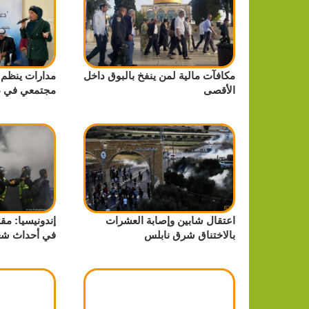
مكافآت مالية لمن ينفخ بالبوق داخل
مدارات ينظم 
الأقصى
مجتمعي في ط
اعتقال شابين وإصابة العشرات
بالاختناق شرق نابلس
في أحداث ش