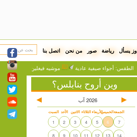
وز يسأل
رياضة
صور
من نحن
اتصل بنا
أجواء صيفية عادية
موشيه فيغلين: إما التهجير أو الموت
وين أروح بنابلس؟
2026
آب
الجمعة
الخميس
الأربعاء
الثلاثاء
الاثنين
الأحد
السبت
1
2
3
4
5
6
7
8
9
10
11
12
13
14