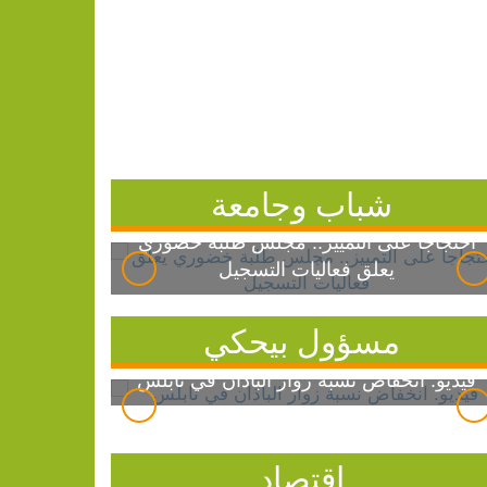
شباب وجامعة
احتجاجاً على التمييز.. مجلس طلبة خضوري
يعلق فعاليات التسجيل
مسؤول بيحكي
فيديو: انخفاض نسبة زوار الباذان في نابلس
اقتصاد