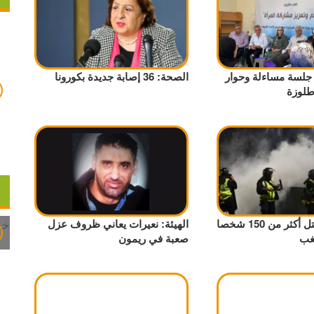
جلسة مساءلة وحوار
الصحة: 36 إصابة جديدة بكورونا
لوزة
إندونيسيا: مقتل أكثر من 150 شخصا
الهيئة: نعيرات يعاني ظروف عزل
غب
صعبة في ريمون