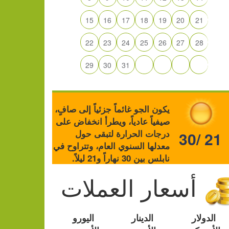
15
16
17
18
19
20
21
22
23
24
25
26
27
28
29
30
31
يكون الجو غائماً جزئياً إلى صافٍ،
صيفياً عادياً، ويطرأ انخفاض على
درجات الحرارة لتبقى حول
30/ 21
معدلها السنوي العام، وتتراوح في
نابلس بين 30 نهاراً و21 ليلاً.
أسعار العملات
الدولار
الدينار
اليورو