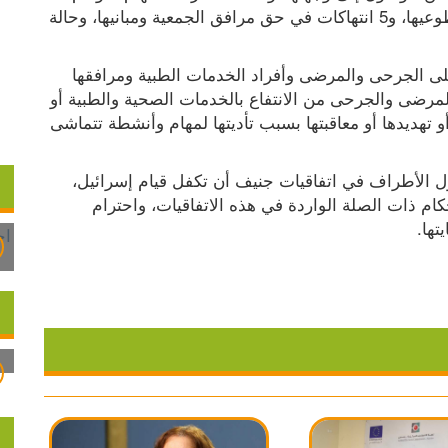
الجمعية، و35 انتهاكاً في حق موظفي الجمعية ومتطوعيها، و5 انتهاكات في حق مرافق الجمعية ومبانيها، وحالة 
وتؤكد الجمعية في هذا الصدد على حظر الاعتداء على الجرحى والمرضى وأفراد الخدمات الطبية ومرافقها 
والمركبات الطبية، كما تشدد على أنه لا يجوز منع المرضى والجرحى من الانتفاع بالخدمات الصحية والطبية أو 
تقييد وصولها اليهم، أو إرباك عمل الطواقم الطبية أو تهديدها أو معاقبتها بسبب تأديتها لمهام وأنشطة تتماشى 
وتطالب جمعية الهلال الأحمر الفلسطيني كافة الدول الأطراف في اتفاقيات جنيف أن تكفل قيام إسرائيل، 
بوصفها الدولة القائمة بالسيطرة، باحترام كافة الأحكام ذات الصلة الواردة في هذه الاتفاقيات، واحترام 
تها.