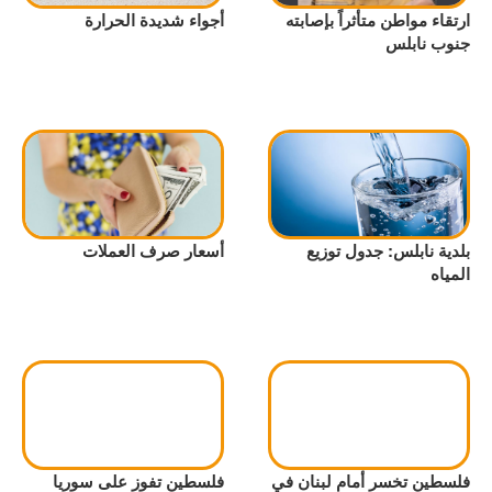
ارتقاء مواطن متأثراً بإصابته
أجواء شديدة الحرارة
جنوب نابلس
بلدية نابلس: جدول توزيع
أسعار صرف العملات
المياه
فلسطين تخسر أمام لبنان في
فلسطين تفوز على سوريا