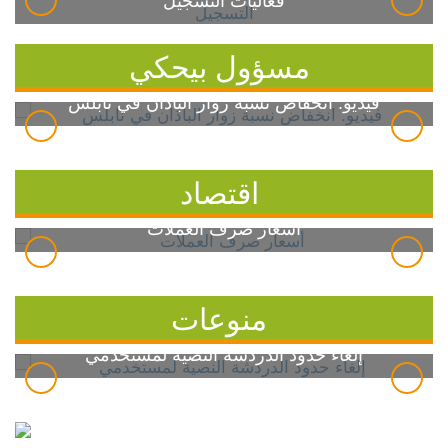
فعاليات التسجيل
مسؤول بيحكي
فيديو: انخفاض نسبة زوار الباذان في نابلس
اقتصاد
أسعار صرف العملات
منوعات
إلغاء حدود الدردشة النصية لمستخدمي