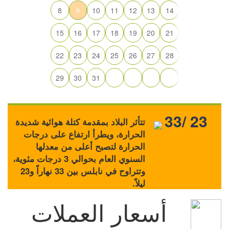
8
9
10
11
12
13
14
15
16
17
18
19
20
21
22
23
24
25
26
27
28
29
30
31
33/ 23
تتأثر البلاد بمقدمة كتلة هوائية شديدة
الحرارة، ويطرأ ارتفاع على درجات
الحرارة لتصبح أعلى من معدلها
السنوي العام بحوالي 3 درجات مئوية،
وتتراوح في نابلس بين 33 نهاراً و23
ليلاً.
أسعار العملات