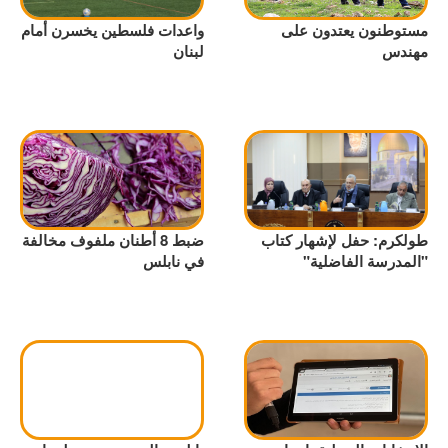
مستوطنون يعتدون على
واعدات فلسطين يخسرن أمام
مهندس
لبنان
طولكرم: حفل لإشهار كتاب
ضبط 8 أطنان ملفوف مخالفة
"المدرسة الفاضلية"
في نابلس