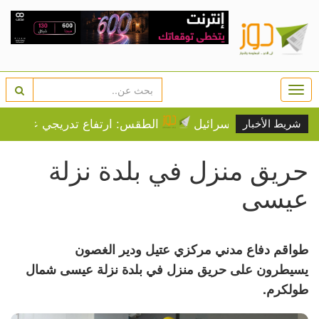
Togg
navi
ر غضب مؤيدي إسرائيل
الطقس: ارتفاع تدريجي على درجات 
شريط الأخبار
حريق منزل في بلدة نزلة
عيسى
طواقم دفاع مدني مركزي عتيل ودير الغصون
يسيطرون على حريق منزل في بلدة نزلة عيسى شمال
طولكرم.