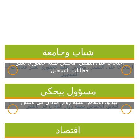
شباب وجامعة
احتجاجاً على التمييز.. مجلس طلبة خضوري يعلق
فعاليات التسجيل
مسؤول بيحكي
فيديو: انخفاض نسبة زوار الباذان في نابلس
اقتصاد