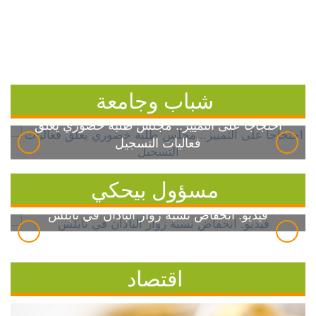
شباب وجامعة
احتجاجاً على التمييز.. مجلس طلبة خضوري يعلق
فعاليات التسجيل
مسؤول بيحكي
فيديو: انخفاض نسبة زوار الباذان في نابلس
اقتصاد