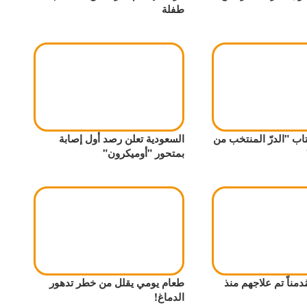
طفلة
اب "الدرّ المنتخب من
السعودية تعلن رصد أول إصابة
بمتحور "أوميكرون"
صحة: 474 مُدمناً تم علاجهم منذ
طعام يومي يقلل من خطر تدهور
الدماغ!