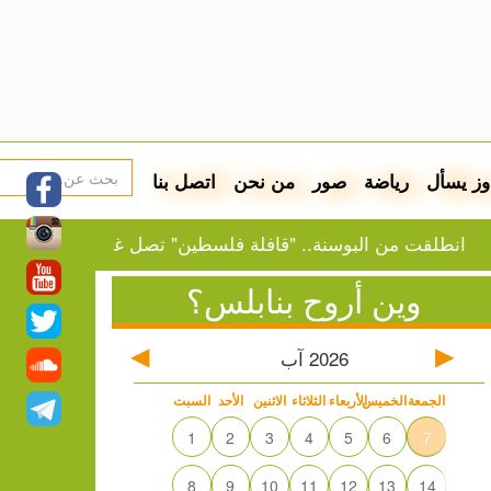
وز يسأل
رياضة
صور
من نحن
اتصل بنا
ت من البوسنة.. "قافلة فلسطين" تصل غازي عنتاب
النفط 
وين أروح بنابلس؟
2026
آب
الجمعة
الخميس
الأربعاء
الثلاثاء
الاثنين
الأحد
السبت
1
2
3
4
5
6
7
8
9
10
11
12
13
14