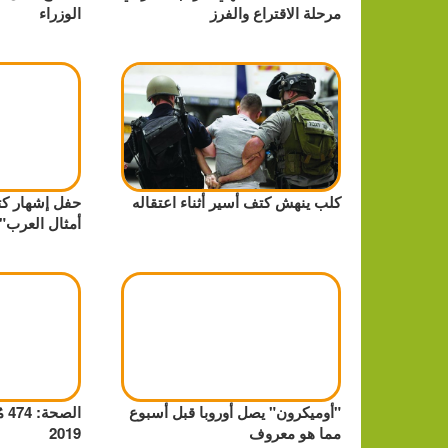
مرحلة الاقتراع والفرز
الوزراء
كلب ينهش كتف أسير أثناء اعتقاله
حفل إشهار كت
أمثال العرب"
"أوميكرون" يصل أوروبا قبل أسبوع
ال
مما هو معروف
2019