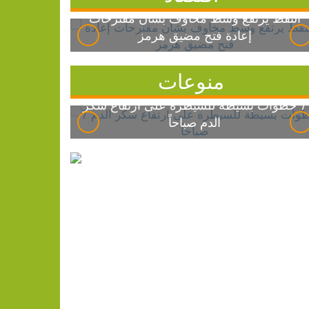
النفط يرتفع وسط مخاوف بشأن مقترحات
إعادة فتح مضيق هرمز
منوعات
7 خطوات بسيطة للسيطرة على ارتفاع سكر
الدم صباحاً