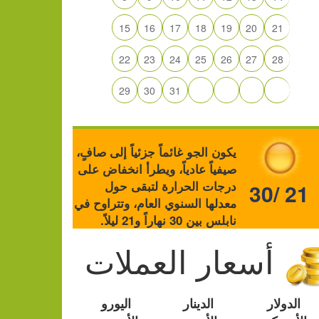
15
16
17
18
19
20
21
22
23
24
25
26
27
28
29
30
31
يكون الجو غائماً جزئياً إلى صافٍ،
صيفياً عادياً، ويطرأ انخفاض على
درجات الحرارة لتبقى حول
30/ 21
معدلها السنوي العام، وتتراوح في
نابلس بين 30 نهاراً و21 ليلاً.
أسعار العملات
الدولار
الدينار
اليورو