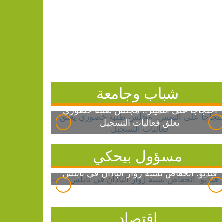
شباب وجامعة
احتجاجاً على التمييز.. مجلس طلبة خضوري
يعلق فعاليات التسجيل
مسؤول بيحكي
فيديو: انخفاض نسبة زوار الباذان في نابلس
اقتصاد