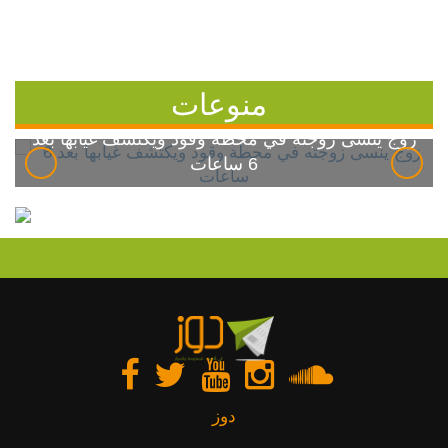
منوعات
زوج ينسى زوجته في محطة وقود ويكتشف غيابها بعد
6 ساعات
دوز