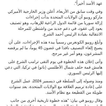
عهد الأسد أخيراً".
وفي وقت سابق من الأربعاء، أعلن وزير الخارجية الأميركي 
ماركو روبيو أن الولايات المتحدة بدأت إجراءات 
إزالة سوريا من قائمة الدول الراعية للإرهاب، وهو تصنيف 
يعود إلى عقود، في دعم جديد من واشنطن للمرحلة 
الانتقالية بقيادة الرئيس أحمد الشرع.
وأبلغ روبيو الكونغرس رسمياً ببدء هذه الإجراءات، على أن 
يصبح إلغاء التصنيف نافذا في غضون 45 يوماً، ما لم يرفضه 
المشرعون، وهو أمر غير مرجح.
وأتى إعلان هذه الخطوة في يوم التقى ترامب الشرع على 
هامش قمة حلف شمال الأطلسي (ناتو) في تركيا، التي دعي 
إليها الرئيس السوري.
ومنذ وصوله إلى السلطة في ديسمبر 2024، عمل الشرع 
على إعادة ترميم العلاقة مع الولايات المتحدة، بعد سنوات 
طويلة من القطيعة مع نظام الأسد.
وقال روبيو في بيان: "هذه خطوة تاريخية أخرى من جانب 
الرئيس ترامب لمنح الشعب السوري فرصة لتحقيق العظمة. 