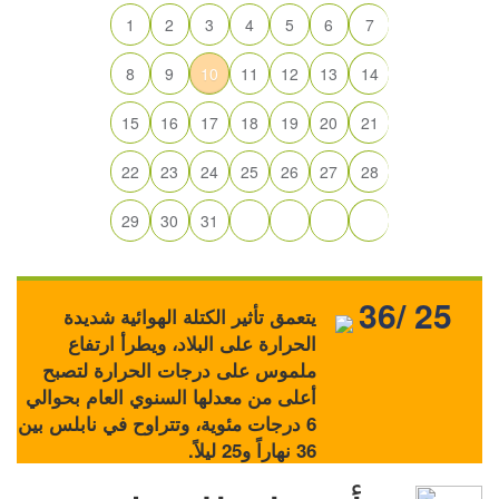
1
2
3
4
5
6
7
8
9
10
11
12
13
14
15
16
17
18
19
20
21
22
23
24
25
26
27
28
29
30
31
36/ 25
يتعمق تأثير الكتلة الهوائية شديدة
الحرارة على البلاد، ويطرأ ارتفاع
ملموس على درجات الحرارة لتصبح
أعلى من معدلها السنوي العام بحوالي
6 درجات مئوية، وتتراوح في نابلس بين
36 نهاراً و25 ليلاً.