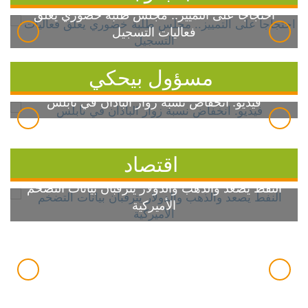
احتجاجاً على التمييز.. مجلس طلبة خضوري يعلق
فعاليات التسجيل
مسؤول بيحكي
فيديو: انخفاض نسبة زوار الباذان في نابلس
اقتصاد
النفط يصعد والذهب والدولار يترقبان بيانات التضخم
الأميركية