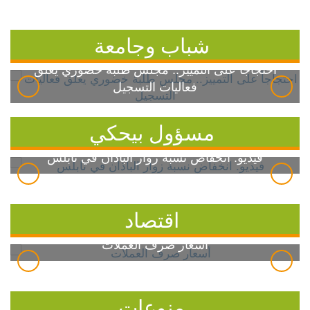
شباب وجامعة
احتجاجاً على التمييز.. مجلس طلبة خضوري يعلق
فعاليات التسجيل
مسؤول بيحكي
فيديو: انخفاض نسبة زوار الباذان في نابلس
اقتصاد
أسعار صرف العملات
منوعات