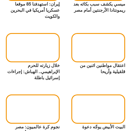
ميسي يكشف سبب بكائه بعد
إيران: استهدفنا 85 موقعا
ريمونتادا الأرجنتين أمام مصر
عسكريا أمريكيا في البحرين
والكويت
اعتقال مواطنين اثنين من
خلال زيارته للحرم
قلقيلية وأريحا
الإبراهيمي.. الهباش: إجراءات
إسرائيل باطلة
البيت الأبيض يوجّه دعوة
نجوم كرة عالميون: مصر