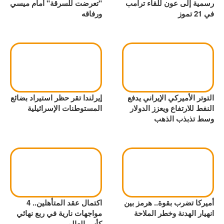
رسمية إلى عون للقاء ترامب
"تعرضت للسرقة" أمام ميسي
في 21 تموز
ورفاقه
التوتر الأميركي الإيراني يدفع
إيرلندا تقر حظر استيراد بضائع
النفط للارتفاع ويعزز الدولار
المستوطنات الإسرائيلية
وسط تذبذب الذهب
أميركا تضرب بقوة.. هرمز بين
اكتمال عقد المتأهلين.. 4
انهيار الهدنة وخطر الملاحة
مواجهات نارية في ربع نهائي
كأس العالم