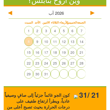
2026
آب
الجمعة
الخميس
الأربعاء
الثلاثاء
الاثنين
الأحد
السبت
1
2
3
4
5
6
7
8
9
10
11
12
13
14
15
16
17
18
19
20
21
22
23
24
25
26
27
28
29
30
31
31/ 21
كون الجو غائماً جزئياً إلى صافٍ وصيفياً
عادياً، ويطرأ ارتفاع طفيف على
درجات الحرارة بحيث تصبح أعلى من