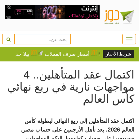
Togg
navi
ع المياه
أسعار صرف العملات
بيلا حديد تثير غضب 
شريط الأخبار
اكتمال عقد المتأهلين.. 4
مواجهات نارية في ربع نهائي
كأس العالم
اكتمل عقد المتأهلين إلى ربع النهائي لبطولة كأس
العالم 2026، بعد تأهل الأرجنتين على حساب مصر،
وسويسرا على حساب كولومبيا. إليكم المواجهات