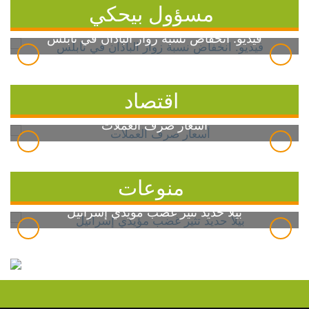
مسؤول بيحكي
فيديو: انخفاض نسبة زوار الباذان في نابلس
اقتصاد
أسعار صرف العملات
منوعات
بيلا حديد تثير غضب مؤيدي إسرائيل