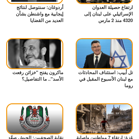
ارتفاع حصيلة العدوان
أردوغان: سنتوصل لنتائج
الإسرائيلي على لبنان إلى
إيجابية مع واشنطن بشأن
4320 منذ 2 مارس
العديد من القضايا
تل أبيب: استئناف المحادثات
ماكرون يفتح "خزائن رفعت
مع لبنان الأسبوع المقبل في
الأسد".. ما التفاصيل؟
روما
غزة: ارتقاء 7 مواطنين وإصابة
نقابة الصحفيين: الجيش صعّد