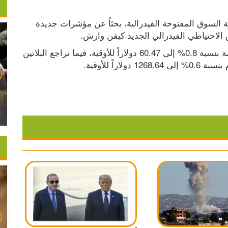
ويترقب المستثمرون أيضا صدور محضر اجتماع لجنة السوق المفتوحة الفيدرالية، بحثاً عن مؤشرات جديدة 
لاحتياطي الفيدرالي الجديد كيفن وارش.
وعلى صعيد المعادن النفيسة الأخرى، ارتفعت الفضة بنسبة 0.8% إلى 60.47 دولاراً للأوقية، فيما تراجع البلاتين 