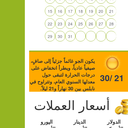
15
16
17
18
19
20
21
22
23
24
25
26
27
28
29
30
31
يكون الجو غائماً جزئياً إلى صافٍ،
صيفياً عادياً، ويطرأ انخفاض على
درجات الحرارة لتبقى حول
30/ 21
معدلها السنوي العام، وتتراوح في
نابلس بين 30 نهاراً و21 ليلاً.
أسعار العملات
الدولار
الدينار
اليورو