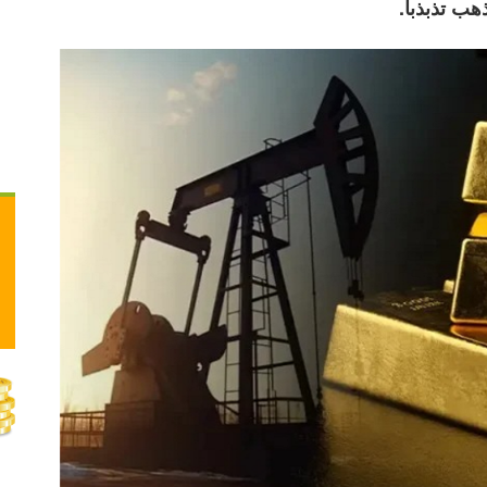
هب تذبذباً.