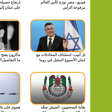
فيديو.. مصر تودع كأس العالم
ارتفاع حصيلة 
مرفوعة الرأس
على لبنان إلى 4320 منذ 2 م
تل أبيب: استئناف المحادثات مع
ماكرون يفتح 
لبنان الأسبوع المقبل في روما
ما التفاصيل؟
نقابة الصحفيين: الجيش صعّد
هجوم على ناق