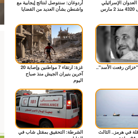
العدوان الإسرائيلي
أردوغان: سنتوصل لنتائج إيجابية مع
ارس
واشنطن بشأن العديد من القضايا
"خزائن رفعت الأسد"..
غزة: ارتقاء 7 مواطنين وإصابة 20
آخرين بنيران الجيش منذ صباح
اليوم
لة في هرمز.. الثالث
الشرطة: التحقيق بمقتل شاب في