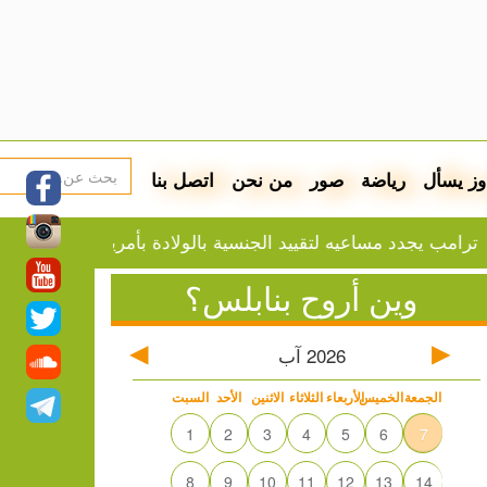
وز يسأل
رياضة
صور
من نحن
اتصل بنا
مساعيه لتقييد الجنسية بالولادة بأمرين تنفيذيين
نابلس: ا
وين أروح بنابلس؟
2026
آب
الجمعة
الخميس
الأربعاء
الثلاثاء
الاثنين
الأحد
السبت
1
2
3
4
5
6
7
8
9
10
11
12
13
14