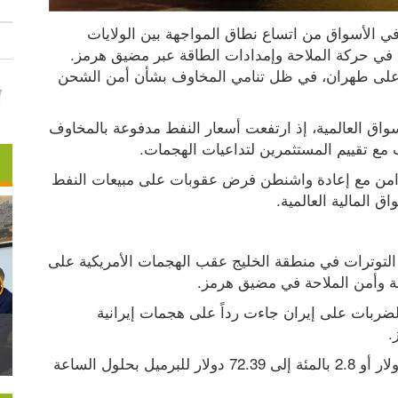
واصلت أسعار النفط مكاسبها مع تصاعد المخاوف في الأسواق من اتساع نطاق المواجهة بين الولايات 
المتحدة وإيران، وما قد يترتب عليها من اضطرابات في حركة الملاحة وإمدادات الطاقة عبر مضيق هرمز. 
وجاءت الزيادة مدعومة بتشديد واشنطن ضغوطها على طهران، في ظل تنامي المخاوف بشأن أمن الشحن 
انعكس التصعيد الأميركي الأخير ضد إيران على الأسواق العالمية، إذ ارتفعت أسعار النفط مدفوعة بالمخاوف 
مع تقييم المستثمرين لتداعيات الهجمات.
كما سجل الدولار أعلى مستوى له في أسبوع، بالتزامن مع إعادة واشنطن فرض عقوبات على مبيعات النفط 
 المالية العالمية.
ارتفعت أسعار النفط الأميركي بنحو 3% مع تصاعد التوترات في منطقة الخليج عقب الهجمات الأمريكية على 
ة وأمن الملاحة في مضيق هرمز.
وقالت القيادة المركزية الأميركية اليوم الثلاثاء ​إن الضربات على إيران جاءت رداً على ⁠هجمات إيرانية 
.
وصعد خام غرب تكساس الوسيط ​الأمريكي 1.95 دولار أو 2.8 بالمئة إلى 72.39 دولار للبرميل بحلول الساعة 