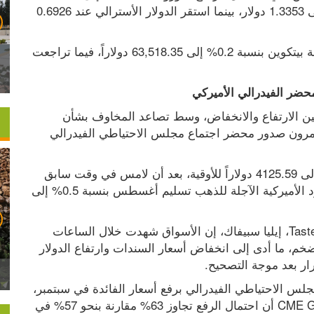
دولار، وانخفض الجنيه الإسترليني بالنسبة نفسها إلى 1.3353 دولار، بينما استقر الدولار الأسترالي عند 0.6926 
أما في سوق العملات المشفرة، فقد انخفضت عملة بيتكوين بنسبة 0.2% إلى 63,518.35 دولاراً، فيما تراجعت 
ضر الفيدرالي الأميركي
تذبذبت أسعار الذهب خلال تعاملات اليوم الأربعاء بين الارتفاع والانخفاض، وسط تصاعد المخاوف بشأن 
التضخم وارتفاع أسعار الفائدة، بينما يترقب المستثمرون صدور محضر اجتماع مجلس الاحتياطي الفيدرالي 
وارتفع الذهب في المعاملات الفورية بنسبة 0.5% إلى 4125.59 دولاراً للأوقية، بعد أن لامس في وقت سابق 
أدنى مستوياته منذ 2 يوليو، في حين تراجعت العقود الأميركية الآجلة للذهب تسليم أغسطس بنسبة 0.5% إلى 
وقال رئيس قسم الاقتصاد الكلي العالمي في TasteLive، إيليا سبيفاك، إن الأسواق شهدت خلال الساعات 
الأربع والعشرين الماضية تجددا للمخاوف بشأن التضخم، ما أدى إلى انخفاض أسعار السندات وارتفاع الدولار 
رار بعد موجة التصحيح.
وفي الوقت نفسه، رفعت الأسواق توقعاتها لقيام مجلس الاحتياطي الفيدرالي برفع أسعار الفائدة في سبتمبر، 
إذ أظهرت أداة "فيد ووتش" التابعة لمجموعة CME Group أن احتمال الرفع تجاوز 63% مقارنة بنحو 57% في 