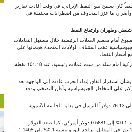
وجاءت المكاسب مدفوعة أيضاً بإلغاء واشنطن ترخيصاً كان يسمح ببيع النفط الإيراني، في وقت أفادت تقارير 
بتعرض سفن تجارية وناقلات في المنطقة لهجمات وأضرار، ما عزز المخاوف من اضطرابات محتملة في 
واشنطن وطهران وارتفاع النفط
حافظ الدولار الأميركي على أعلى مستوياته هذا الأسبوع أمام معظم العملات الرئيسية خلال مستهل التعاملات 
الآسيوية اليوم الأربعاء، مدعوما بتصاعد التوترات الجيوسياسية عقب استئناف الولايات المتحدة هجماتها على 
فع أسعار النفط.
واستقر مؤشر الدولار، الذي يقيس أداء العملة الأميركية أمام سلة من ست عملات رئيسية، عند 101.18 نقطة، 
وأشار محللون في شركة وستباك إلى أن المخاوف بشأن استقرار اتفاق إنهاء الحرب عادت إلى الواجهة بعد 
تعرض سفن تعبر مضيق هرمز لهجمات، ما أعاد التركيز على المخاطر الجيوسياسية وآفاق التضخم، ودفع 
وفي أسواق الطاقة، ارتفع خام برنت بنسبة 2.6% إلى 76.12 دولاراً للبرميل في بداية الجلسة الآسيوية، 
وعلى صعيد العملات، ارتفع الدولار النيوزيلندي بنسبة 0.1% إلى 0.5681 دولار أميركي، كما صعد الدولار 
الأمريكي بنسبة 0.1% أمام الين الياباني إلى 162.28 ين. في المقابل، تراجع اليورو بنسبة 0.1% إلى 1.1405 