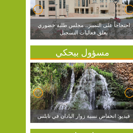
احتجاجاً على التمييز.. مجلس طلبة خضوري
يعلق فعاليات التسجيل
مسؤول بيحكي
فيديو: انخفاض نسبة زوار الباذان في نابلس