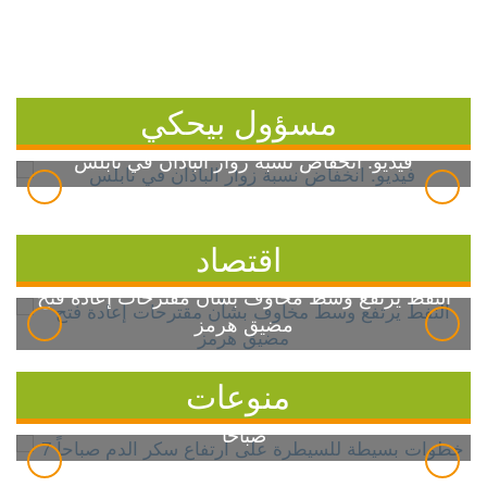
مسؤول بيحكي
فيديو: انخفاض نسبة زوار الباذان في نابلس
اقتصاد
النفط يرتفع وسط مخاوف بشأن مقترحات إعادة فتح
مضيق هرمز
منوعات
7 خطوات بسيطة للسيطرة على ارتفاع سكر الدم
صباحاً