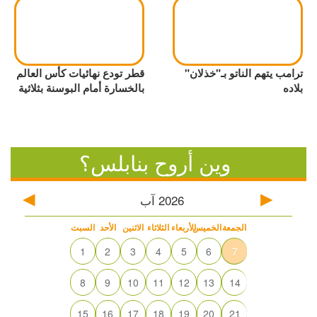
ترامب يتهم الناتو بـ"خذلان"
قطر تودع نهائيات كأس العالم
بلاده
بالخسارة أمام البوسنة بثلاثية
وين أروح بنابلس؟
2026
آب
الجمعة
الخميس
الأربعاء
الثلاثاء
الاثنين
الأحد
السبت
1
2
3
4
5
6
7
8
9
10
11
12
13
14
15
16
17
18
19
20
21