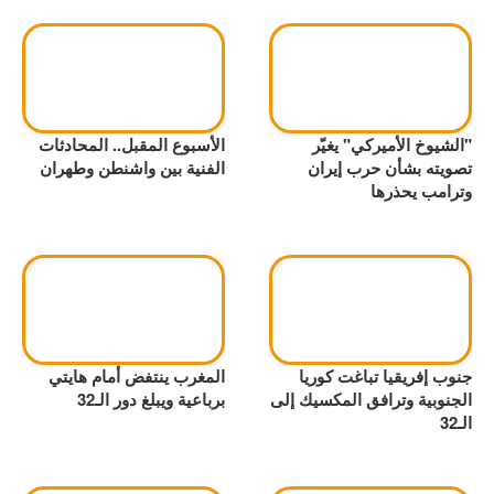
"الشيوخ الأميركي" يغيّر
الأسبوع المقبل.. المحادثات
تصويته بشأن حرب إيران
الفنية بين واشنطن وطهران
وترامب يحذرها
جنوب إفريقيا تباغت كوريا
المغرب ينتفض أمام هايتي
الجنوبية وترافق المكسيك إلى
برباعية ويبلغ دور الـ32
الـ32