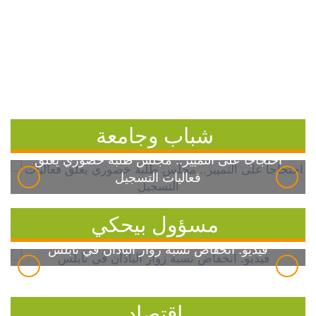
شباب وجامعة
احتجاجاً على التمييز.. مجلس طلبة خضوري يعلق
فعاليات التسجيل
مسؤول بيحكي
فيديو: انخفاض نسبة زوار الباذان في نابلس
اقتصاد