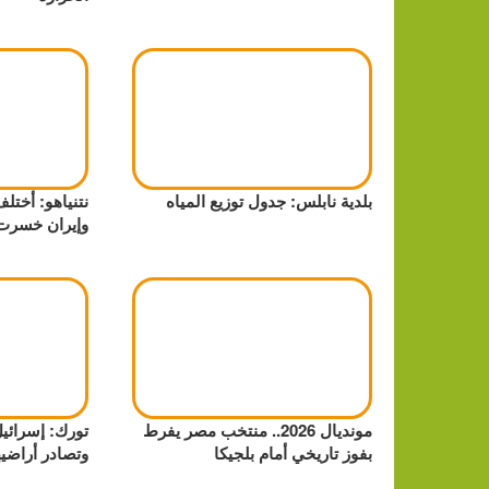
بلدية نابلس: جدول توزيع المياه
نتنياهو: أختل
وإيران خسرت ن
مونديال 2026.. منتخب مصر يفرط
تورك: إسرائي
بفوز تاريخي أمام بلجيكا
وتصادر أراضي