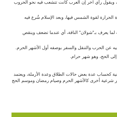
 قيل إن الناس تتوزع فيه وتتفرق طلبا للماء، ويقول رأي آخر إن العرب كانت تتشعب فيه نحو الحروب 
 من الرمضاء، حيث كانت تلك الفترة شديدة الحرارة لقوة الشمس فيها، وبعد الإسلام شُرع فيه 
 يقع فيه عيد الفطر، وسمي بهذا الاسم نسبة لما يعرف بـ"شولان" الناقة، أي عندما تضعف وينقص 
فيه عن الحرب والتنقل والسفر بوصفه أول الأشهر الحرم.
إلى الحج، وهو شهر حرام.
يُستند إلى التقويم الهجري في بعض الأحكام الشرعية كحساب عدة بعض حالات الطلاق وعدة الأرملة، ويعتمد 
كذلك في تحديد موعد إخراج الزكاة، إلى جانب أمور شرعية أخرى كالأشهر الحرم وصيام رمضان وموسم الحج 