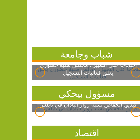
شباب وجامعة
احتجاجاً على التمييز.. مجلس طلبة خضوري
يعلق فعاليات التسجيل
مسؤول بيحكي
فيديو: انخفاض نسبة زوار الباذان في نابلس
اقتصاد