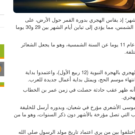
يختلف التقويم الهجري عن الميلادي في حساب الأشهر؛ إذ يقاس الهجري بدورة القمر حول الأرض، على 
خلاف الميلادي الذي يعتمد على دوران الأرض حول الشمس، مما يؤدي إلى تباين أيام الشهر بين 29 و30 يوما 
ونتيجة هذا الاختلاف، فإن السنة الهجرية تنقص كل عام 11 يوما عن السنة الشمسية، وهو ما يجعل الشعائر 
لفة.
اتفق الصحابة على ربط السنة الأولى من التقويم الهجري بالهجرة النبوية (12 ربيع الأول)، واعتمدوا بداية 
نتهاء موسم الحج، ويمثل بداية أعمال جديدة للعرب.
لم يكن للتأريخ الهجري وجود في بداية الإسلام، إلا أنه ظهر عقب حادثة حصلت في زمن عمر بن الخطاب 
هجري.
فقد وصل في سنة 17 من الهجرة خطاب إلى أبي موسى الأشعري مؤرخ في شعبان، وبدوره أرسل للخليفة 
عمر بن الخطاب رضي الله عنه يستفسره عن الكتب التي تصل مؤرخة بالأشهر دون ذكر السنوات، وهو ما من 
فجمع عمر الصحابة للبحث عن حل هذا الإشكال، فاختلفوا بين من يرى اعتماد تاريخ مولد الرسول صلى الله 