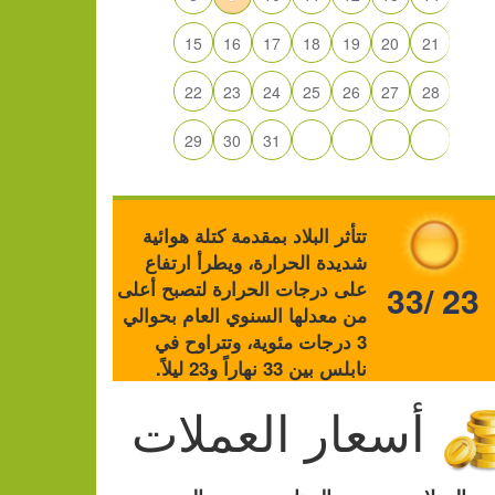
15
16
17
18
19
20
21
22
23
24
25
26
27
28
29
30
31
تتأثر البلاد بمقدمة كتلة هوائية
شديدة الحرارة، ويطرأ ارتفاع
على درجات الحرارة لتصبح أعلى
33/ 23
من معدلها السنوي العام بحوالي
3 درجات مئوية، وتتراوح في
نابلس بين 33 نهاراً و23 ليلاً.
أسعار العملات