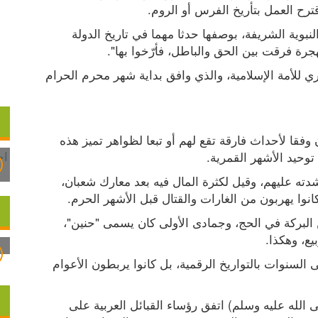
ترح العمل بتأريخ الفرس أو الروم.
وخلصت مداولات الصحابة إلى إقرار تاريخ الهجرة النبوية الشريفة، بوصفها حدثا مهما في تاريخ الدولة 
رة فرقت بين الحق والباطل، فأرّخوا بها".
وأصبح هذا الحدث المهم بذلك انطلاقة التأريخ الهجري للأمة الإسلامية، والذي وافق بداية شهر محرم الحرام 
كانت عادة العرب قديما في تسمية الأشهر أن تكون وفقا لأحداث فارقة تقع لهم أو تبعا لظواهر تميز هذه 
وحيد الأشهر القمرية.
فرمضان مثلا كان يسمى "ناتق" لأنه كان يزعجهم بشدته عليهم، وقيل لكثرة المال فيه بعد معارك شعبان، 
انوا يهربون من الغارات والقتال قبل الأشهر الحرم.
وذو الحجة كان يسمى "ميمون" و"بُرَك"، لما فيه من البركة في الحج، وجمادى الأولى كان يسمى "حنين"، 
يع، وهكذا.
وبسبب الترحال وعدم الاستقرار، لم يشر العرب إلى السنوات بالتواريخ الرقمية، بل كانوا يربطون الأعوام 
وفي عهد كلاب بن مرة (الجد الخامس للرسول صلى الله عليه وسلم) اتفق رؤساء القبائل العربية على 