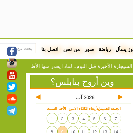
وز يسأل
رياضة
صور
من نحن
اتصل بنا
أخيرة قبل النوم.. لماذا يحذر منها الأطباء؟
مستوطنون يسرقو
وين أروح بنابلس؟
2026
آب
الجمعة
الخميس
الأربعاء
الثلاثاء
الاثنين
الأحد
السبت
1
2
3
4
5
6
7
8
9
10
11
12
13
14