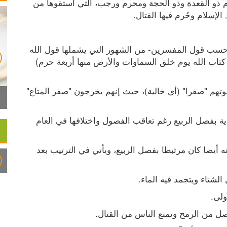
تسميات جديدة للأشهر الهجرية، ومنها الأشهر الحرم ذو القعدة وذو الحجة ومحرم ورجب، التي استقوها من 
لإسلام وحُرم فيها القتال.
 سمي كذلك بسبب تحريم القتال فيه، وهو -حسب قول المفسرين- من الشهور التي يشملها قول الله 
تعالى (إن عدة الشهور عند الله اثنا عشر شهرا في كتاب الله يوم خلق السماوات والأرض منها أربعة حرم) 
 كانت مكة عندما يخرج أهلها للقتال يتركون بيوتهم "صفرا" (أي خالية)، حيث إنهم يخرجون "صفر المتاع" 
 أطلق عليه هذا الاسم لارتباطه في البداية بفصل الربيع رغم تعاقب الفصول واختلافها في العام 
 سمي كذلك لأنه أيضا كان مرتبطا بفصل الربيع، ويأتي في الترتيب بعد 
لشتاء ويتجمد فيه الماء.
ولى.
صل من الرمح وتمنع الناس من القتال.