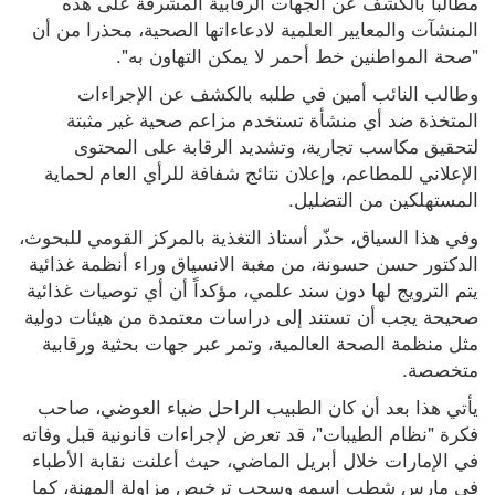
مطالبا بالكشف عن الجهات الرقابية المشرفة على هذه 
المنشآت والمعايير العلمية لادعاءاتها الصحية، محذرا من أن 
"صحة المواطنين خط أحمر لا يمكن التهاون به".
وطالب النائب أمين في طلبه بالكشف عن الإجراءات 
المتخذة ضد أي منشأة تستخدم مزاعم صحية غير مثبتة 
لتحقيق مكاسب تجارية، وتشديد الرقابة على المحتوى 
الإعلاني للمطاعم، وإعلان نتائج شفافة للرأي العام لحماية 
المستهلكين من التضليل.
وفي هذا السياق، حذّر أستاذ التغذية بالمركز القومي للبحوث، 
الدكتور حسن حسونة، من مغبة الانسياق وراء أنظمة غذائية 
يتم الترويج لها دون سند علمي، مؤكداً أن أي توصيات غذائية 
صحيحة يجب أن تستند إلى دراسات معتمدة من هيئات دولية 
مثل منظمة الصحة العالمية، وتمر عبر جهات بحثية ورقابية 
متخصصة.
يأتي هذا بعد أن كان الطبيب الراحل ضياء العوضي، صاحب 
فكرة "نظام الطيبات"، قد تعرض لإجراءات قانونية قبل وفاته 
في الإمارات خلال أبريل الماضي، حيث أعلنت نقابة الأطباء 
في مارس شطب اسمه وسحب ترخيص مزاولة المهنة، كما 