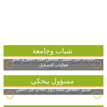
شباب وجامعة
احتجاجاً على التمييز.. مجلس طلبة خضوري يعلق
فعاليات التسجيل
مسؤول بيحكي
فيديو: انخفاض نسبة زوار الباذان في نابلس