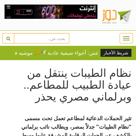
Togg
navi
الطقس: أجواء صيفية عادية
موشيه فيغلين: إما ال
شريط الأخبار
نظام الطيبات ينتقل من
عيادة الطبيب للمطاعم..
وبرلماني مصري يحذر
تثير الحملات الدعائية لمطاعم تعمل تحت مسمى
"نظام الطيبات" جدلاً بمصر، ويطالب نائب برلماني
بالكشف عن الجهات الرقابية المشرفة عليها وسط