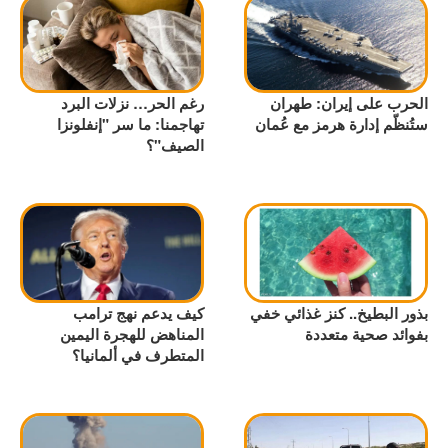
الحرب على إيران: طهران
رغم الحر… نزلات البرد
ستُنظّم إدارة هرمز مع عُمان
تهاجمنا: ما سر "إنفلونزا
الصيف"؟
بذور البطيخ.. كنز غذائي خفي
كيف يدعم نهج ترامب
بفوائد صحية متعددة
المناهض للهجرة اليمين
المتطرف في ألمانيا؟