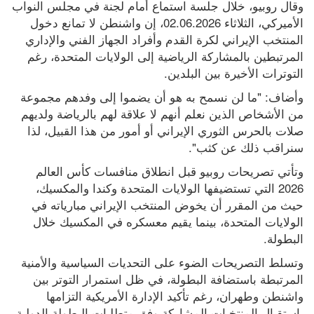
وقال روبيو، خلال جلسة استماع أمام لجنة في مجلس النواب 
الأميركي، الثلاثاء 02.06.2026، إن واشنطن لا تمانع دخول 
المنتخب الإيراني لكرة القدم وأفراد الجهاز الفني والإداري 
المرتبطين بالمشاركة الرياضية إلى الولايات المتحدة، رغم 
التوترات الأخيرة بين البلدين.
وأضاف: "ما لن نسمح به هو أن يضموا إلى وفدهم مجموعة 
من الأشخاص الذين نعلم أنهم لا علاقة لهم بالرياضة ولديهم 
صلات بالحرس الثوري الإيراني أو أمور من هذا القبيل، لذا 
سنراقب ذلك عن كثب".
وتأتي تصريحات روبيو قبل انطلاق منافسات كأس العالم 
2026 التي تستضيفها الولايات المتحدة وكندا والمكسيك، 
حيث من المقرر أن يخوض المنتخب الإيراني مبارياته في 
الولايات المتحدة، بينما يقيم معسكره في المكسيك خلال 
البطولة.
وتسلط التصريحات الضوء على التحديات السياسية والأمنية 
المرتبطة باستضافة البطولة، في ظل استمرار التوتر بين 
واشنطن وطهران، رغم تأكيد الإدارة الأمريكية التزامها 
باستقبال المنتخبات المشاركة وفق متطلبات البطولة الدولية.