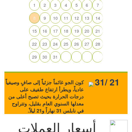
1
2
3
4
5
6
7
8
9
10
11
12
13
14
15
16
17
18
19
20
21
22
23
24
25
26
27
28
29
30
31
31/ 21
كون الجو غائماً جزئياً إلى صافٍ وصيفياً
عادياً، ويطرأ ارتفاع طفيف على
درجات الحرارة بحيث تصبح أعلى من
معدلها السنوي العام بقليل، وتتراوح
في نابلس 31 نهاراً و21 ليلاً.
أسعار العملات