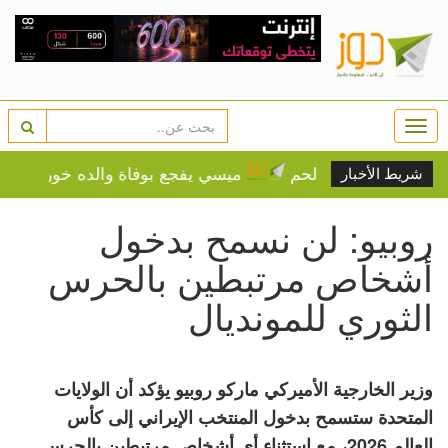
Togg
navi
 بلدي بيت لحم
ميسي يفجع بوفاة والده خورخي عن 68 عاماً
شريط الأخبار
روبيو: لن نسمح بدخول
أشخاص مرتبطين بالحرس
الثوري للمونديال
وزير الخارجية الأميركي ماركو روبيو يؤكد أن الولايات
المتحدة ستسمح بدخول المنتخب الإيراني إلى كأس
العالم 2026، مع استثناء أي أشخاص مرتبطين بالحرس