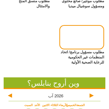
مطلوب مونتير/ صانع محتوى
مطلوب منسق المنح
ومسؤول سوشيال ميديا
والامتثال
مطلوب مسؤول برنامج/ اتحاد
المنظمات غير الحكومية
للرعاية الصحية الأولية
وين أروح بنابلس؟
2026
آب
الجمعة
الخميس
الأربعاء
الثلاثاء
الاثنين
الأحد
السبت