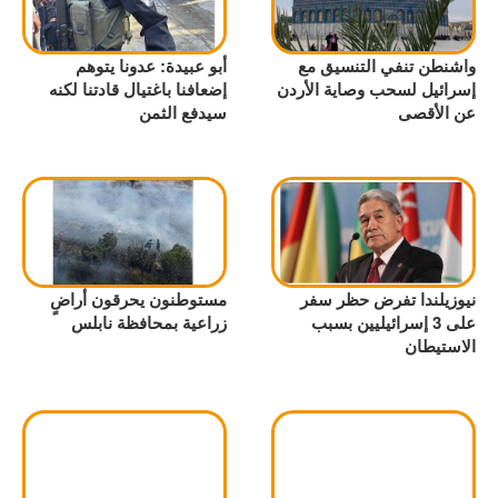
واشنطن تنفي التنسيق مع
أبو عبيدة: عدونا يتوهم
إسرائيل لسحب وصاية الأردن
إضعافنا باغتيال قادتنا لكنه
عن الأقصى
سيدفع الثمن
نيوزيلندا تفرض حظر سفر
مستوطنون يحرقون أراضٍ
على 3 إسرائيليين بسبب
زراعية بمحافظة نابلس
الاستيطان