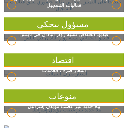
فعاليات التسجيل
مسؤول بيحكي
فيديو: انخفاض نسبة زوار الباذان في نابلس
اقتصاد
أسعار صرف العملات
منوعات
بيلا حديد تثير غضب مؤيدي إسرائيل