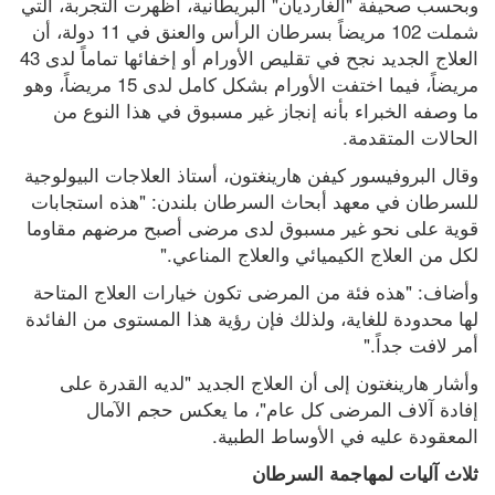
وبحسب صحيفة "الغارديان" البريطانية، أظهرت التجربة، التي 
شملت 102 مريضاً بسرطان الرأس والعنق في 11 دولة، أن 
العلاج الجديد نجح في تقليص الأورام أو إخفائها تماماً لدى 43 
مريضاً، فيما اختفت الأورام بشكل كامل لدى 15 مريضاً، وهو 
ما وصفه الخبراء بأنه إنجاز غير مسبوق في هذا النوع من 
الحالات المتقدمة.
وقال البروفيسور كيفن هارينغتون، أستاذ العلاجات البيولوجية 
للسرطان في معهد أبحاث السرطان بلندن: "هذه استجابات 
قوية على نحو غير مسبوق لدى مرضى أصبح مرضهم مقاوما 
لكل من العلاج الكيميائي والعلاج المناعي."
وأضاف: "هذه فئة من المرضى تكون خيارات العلاج المتاحة 
لها محدودة للغاية، ولذلك فإن رؤية هذا المستوى من الفائدة 
أمر لافت جداً."
وأشار هارينغتون إلى أن العلاج الجديد "لديه القدرة على 
إفادة آلاف المرضى كل عام"، ما يعكس حجم الآمال 
المعقودة عليه في الأوساط الطبية.
ثلاث آليات لمهاجمة السرطان