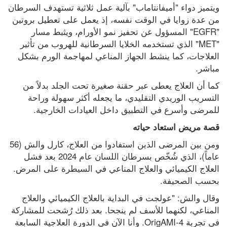
ويتميز دواء "أميفانتاماب" بآلية عمل ثلاثية تستهدف السرطان 
من عدة زوايا في الوقت نفسه، إذ يعمل على تعطيل بروتين 
"EGFR" المسؤول عن تحفيز نمو الأورام، ويثبط مسار 
"MET" الذي تستخدمه الخلايا السرطانية للهروب من تأثير 
العلاجات، كما ينشط الجهاز المناعي لمهاجمة الورم بشكل 
مباشر.
كما أن العلاج يعطى عبر حقنة صغيرة تحت الجلد بدلاً من 
التسريب الوريدي التقليدي، ما يجعله أكثر سهولة وراحة 
للمرضى وأسرع في التطبيق داخل العيادات الخارجية.
قصة مريض استعاد حياته
ومن بين المرضى الذين استفادوا من العلاج، كارل والش (56 
عاماً)، الذي شُخّص بسرطان اللسان عام 2024 بعد فشل 
العلاج الكيميائي والعلاج المناعي في السيطرة على المرض. 
بحسب الصحيفة.
وقال والش: "عولجت في البداية بالعلاج الكيميائي والعلاج 
المناعي، لكنهما للأسف لم ينجحا. بعد ذلك رُشحت للمشاركة 
في تجربة OrigAMI-4. وأنا الآن في الدورة العلاجية السابعة 