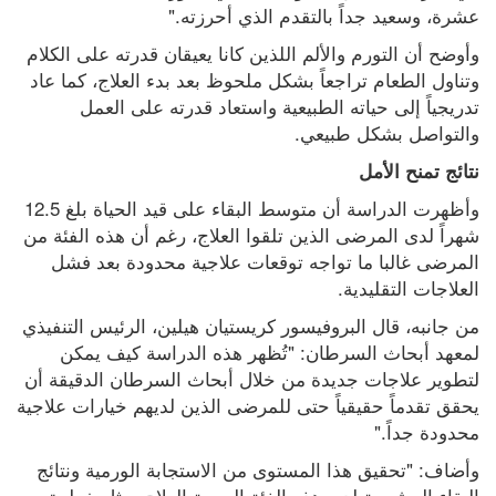
عشرة، وسعيد جداً بالتقدم الذي أحرزته."
وأوضح أن التورم والألم اللذين كانا يعيقان قدرته على الكلام 
وتناول الطعام تراجعاً بشكل ملحوظ بعد بدء العلاج، كما عاد 
تدريجياً إلى حياته الطبيعية واستعاد قدرته على العمل 
والتواصل بشكل طبيعي.
نتائج تمنح الأمل
وأظهرت الدراسة أن متوسط البقاء على قيد الحياة بلغ 12.5 
شهراً لدى المرضى الذين تلقوا العلاج، رغم أن هذه الفئة من 
المرضى غالبا ما تواجه توقعات علاجية محدودة بعد فشل 
العلاجات التقليدية.
من جانبه، قال البروفيسور كريستيان هيلين، الرئيس التنفيذي 
لمعهد أبحاث السرطان: "تُظهر هذه الدراسة كيف يمكن 
لتطوير علاجات جديدة من خلال أبحاث السرطان الدقيقة أن 
يحقق تقدماً حقيقياً حتى للمرضى الذين لديهم خيارات علاجية 
محدودة جداً."
وأضاف: "تحقيق هذا المستوى من الاستجابة الورمية ونتائج 
البقاء المشجعة لدى هذه الفئة الصعبة العلاج يمثل خطوة 