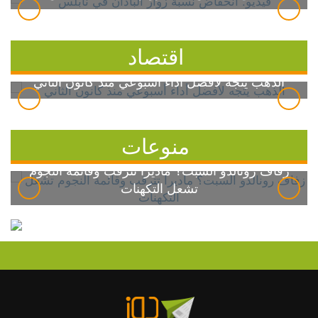
اقتصاد
الذهب يتجه لأفضل أداء أسبوعي منذ كانون الثاني
منوعات
زفاف رونالدو السبت؟ ماديرا تترقب وقائمة النجوم
تشعل التكهنات