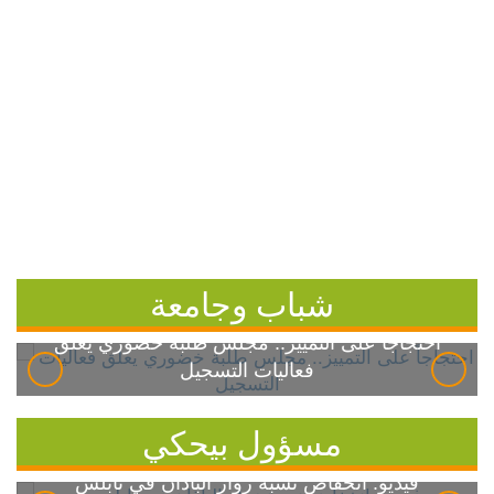
شباب وجامعة
احتجاجاً على التمييز.. مجلس طلبة خضوري يعلق
فعاليات التسجيل
مسؤول بيحكي
فيديو: انخفاض نسبة زوار الباذان في نابلس