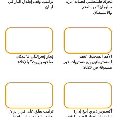
تحرك فلسطيني لحماية "برك
ترامب: وقف إطلاق النار في
سليمان" من الضم
لبنان
والاستيطان
الأمم المتحدة: عنف
إنذار إسرائيلي لـ"سكان
المستوطنين بلغ مستويات غير
ضاحية بيروت" بالإخلاء
مسبوقة في 2026
أكسيوس: بري أبلغ إدارة
ترامب يعلق على قرار إيران
ترامب استعداد الحزب لوقف
تعليق التفاوض: لم يبلغونا