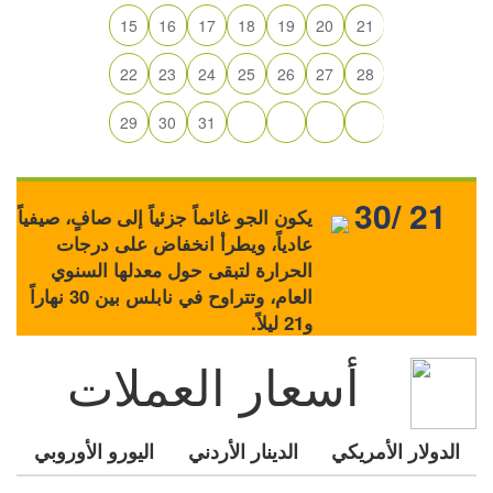
15
16
17
18
19
20
21
22
23
24
25
26
27
28
29
30
31
30/ 21
يكون الجو غائماً جزئياً إلى صافٍ، صيفياً
عادياً، ويطرأ انخفاض على درجات
الحرارة لتبقى حول معدلها السنوي
العام، وتتراوح في نابلس بين 30 نهاراً
و21 ليلاً.
أسعار العملات
الدولار الأمريكي
الدينار الأردني
اليورو الأوروبي