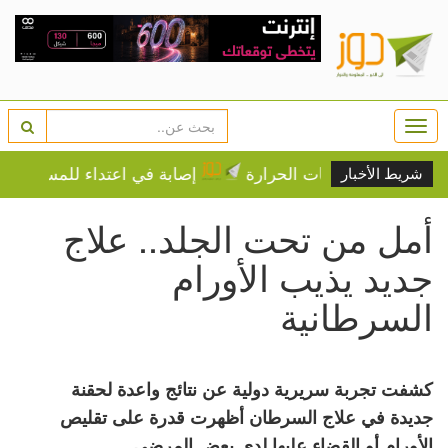
Togg
navi
ي على درجات الحرارة
إصابة في اعتداء للمستوطنين في ب
شريط الأخبار
أمل من تحت الجلد.. علاج
جديد يذيب الأورام
السرطانية
كشفت تجربة سريرية دولية عن نتائج واعدة لحقنة
جديدة في علاج السرطان أظهرت قدرة على تقليص
الأورام أو القضاء عليها لدى بعض المرضى.