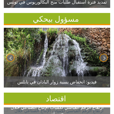
تمديد فترة استقبال طلبات منح البكالوريوس في تونس
مسؤول بيحكي
فيديو: انخفاض نسبة زوار الباذان في نابلس
اقتصاد
ارتفاع الرقم القياسي لكميات الإنتاج الصناعي خلال
حزيران