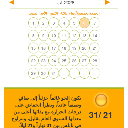
2026
آب
الجمعة
الخميس
الأربعاء
الثلاثاء
الاثنين
الأحد
السبت
1
2
3
4
5
6
7
8
9
10
11
12
13
14
15
16
17
18
19
20
21
22
23
24
25
26
27
28
29
30
31
يكون الجو غائماً جزئياً إلى صافٍ
وصيفياً عادياً، ويطرأ انخفاض على
درجات الحرارة مع بقائها أعلى من
31/ 21
معدلها السنوي العام بقليل، وتتراوح
في نابلس بين 31 نهاراً و21 ليلاً.