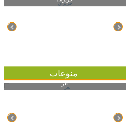
منوعات
لغز