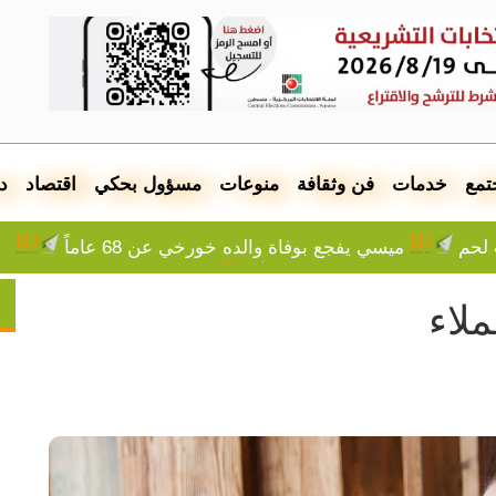
تمع
خدمات
فن وثقافة
منوعات
مسؤول بحكي
اقتصاد
د
 لحم
ميسي يفجع بوفاة والده خورخي عن 68 عاماً
من ريال مدريد إلى برشلونة
فيديو.. إصابة شاب إثر اعتد
ن.. تصعيد إسرائيلي في جنين ونابلس
تقرير: خطاب الكراهي
لاء
القطاع: ارتقاء 73.384 مواطناً
بزشكيان في عامه الث
ماذا تتناقص إمداداته في أنحاء العالم؟
أبرز عناوين الصحف
يف خاض لبنان معركة الحدود؟
تواصل انتهاكات الجيش والم
دة لترتيبات الملاحة
لجنة إدارة غزة تبحث خطط تطوير مو
3 سنوات ونصف
بلدية نابلس: جدول توزيع المياه
يل
الطقس: ارتفاع تدريجي على درجات الحرارة