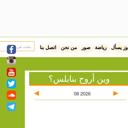
وز يسأل
رياضة
صور
من نحن
اتصل بنا
اء للمستوطنين في بيت فوريك
وين أروح بنابلس؟
ة والتحريض يتصاعد في أوساط المستوطنين
اني.. رسائل سياسية ومقابلة خارج المألوف
08
2026
 الفلسطينية
ستوطنين: إصابات واعتقالات واقتحامات
اقع الإسكان المؤقت للنازحين
أسعار صرف العملات