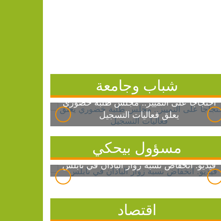
شباب وجامعة
احتجاجاً على التمييز.. مجلس طلبة خضوري
يعلق فعاليات التسجيل
مسؤول بيحكي
فيديو: انخفاض نسبة زوار الباذان في نابلس
اقتصاد