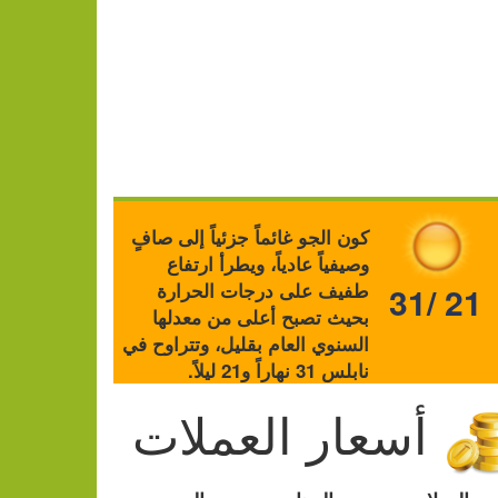
كون الجو غائماً جزئياً إلى صافٍ
وصيفياً عادياً، ويطرأ ارتفاع
طفيف على درجات الحرارة
31/ 21
بحيث تصبح أعلى من معدلها
السنوي العام بقليل، وتتراوح في
نابلس 31 نهاراً و21 ليلاً.
أسعار العملات