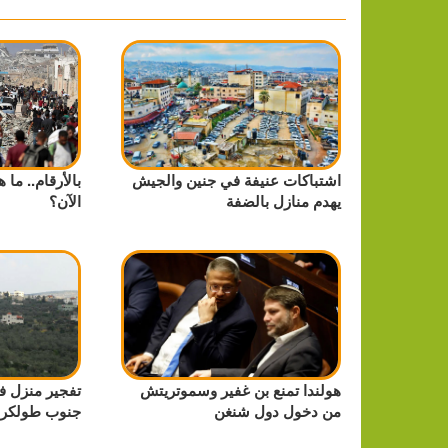
اشتباكات عنيفة في جنين والجيش
بالأرقام.. ما
يهدم منازل بالضفة
الآن؟
هولندا تمنع بن غفير وسموتريتش
تفجير منزل ف
من دخول دول شنغن
جنوب طولكر