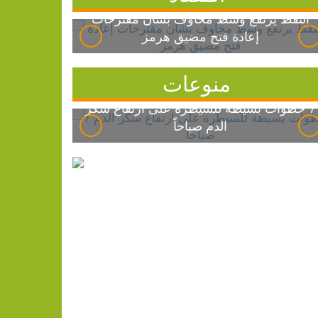
النفط يرتفع وسط مخاوف بشأن مقترحات
إعادة فتح مضيق هرمز
منوعات
7 خطوات بسيطة للسيطرة على ارتفاع سكر
الدم صباحاً