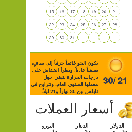
15
16
17
18
19
20
21
22
23
24
25
26
27
28
29
30
31
يكون الجو غائماً جزئياً إلى صافٍ،
صيفياً عادياً، ويطرأ انخفاض على
درجات الحرارة لتبقى حول
30/ 21
معدلها السنوي العام، وتتراوح في
نابلس بين 30 نهاراً و21 ليلاً.
أسعار العملات
الدولار
الدينار
اليورو