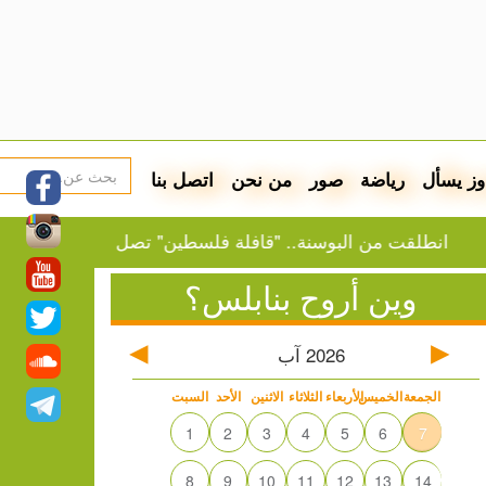
وز يسأل
رياضة
صور
من نحن
اتصل بنا
قت من البوسنة.. "قافلة فلسطين" تصل غازي عنتاب
النف
وين أروح بنابلس؟
2026
آب
الجمعة
الخميس
الأربعاء
الثلاثاء
الاثنين
الأحد
السبت
1
2
3
4
5
6
7
8
9
10
11
12
13
14