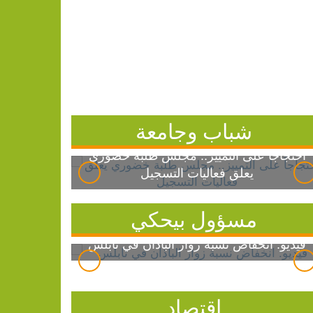
شباب وجامعة
احتجاجاً على التمييز.. مجلس طلبة خضوري
يعلق فعاليات التسجيل
مسؤول بيحكي
فيديو: انخفاض نسبة زوار الباذان في نابلس
اقتصاد