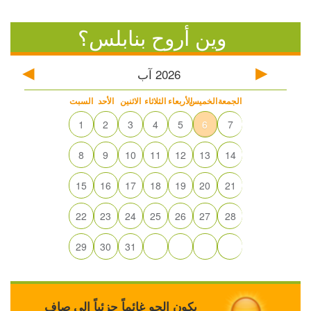
وين أروح بنابلس؟
2026
آب
الجمعة
الخميس
الأربعاء
الثلاثاء
الاثنين
الأحد
السبت
1
2
3
4
5
6
7
8
9
10
11
12
13
14
15
16
17
18
19
20
21
22
23
24
25
26
27
28
29
30
31
يكون الجو غائماً جزئياً إلى صافٍ