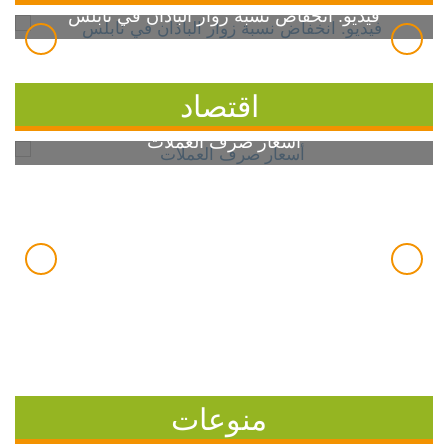
فيديو: انخفاض نسبة زوار الباذان في نابلس
اقتصاد
أسعار صرف العملات
منوعات