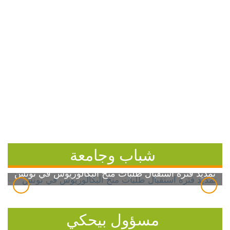
شباب وجامعة
تمديد فترة استقبال طلبات منح البكالوريوس في تونس
مسؤول بيحكي