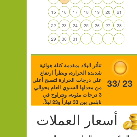
15
16
17
18
19
20
21
22
23
24
25
26
27
28
29
30
31
تتأثر البلاد بمقدمة كتلة هوائية
شديدة الحرارة، ويطرأ ارتفاع
على درجات الحرارة لتصبح أعلى
33/ 23
من معدلها السنوي العام بحوالي
3 درجات مئوية، وتتراوح في
نابلس بين 33 نهاراً و23 ليلاً.
أسعار العملات