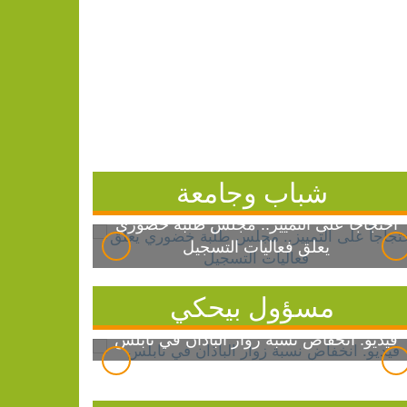
شباب وجامعة
احتجاجاً على التمييز.. مجلس طلبة خضوري
يعلق فعاليات التسجيل
مسؤول بيحكي
فيديو: انخفاض نسبة زوار الباذان في نابلس