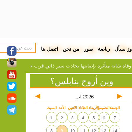
وز يسأل
رياضة
صور
من نحن
اتصل بنا
 متأثرة بإصابتها بحادث سير ذاتي قرب جامعة بير زيت
بعيد
وين أروح بنابلس؟
2026
آب
الجمعة
الخميس
الأربعاء
الثلاثاء
الاثنين
الأحد
السبت
1
2
3
4
5
6
7
8
9
10
11
12
13
14