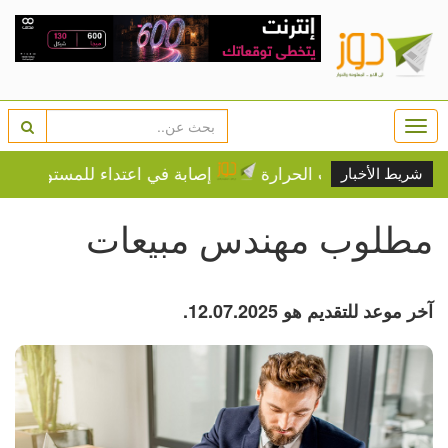
Togg
navi
 درجات الحرارة
إصابة في اعتداء للمستوطنين في بيت د
شريط الأخبار
مطلوب مهندس مبيعات
آخر موعد للتقديم هو 12.07.2025.