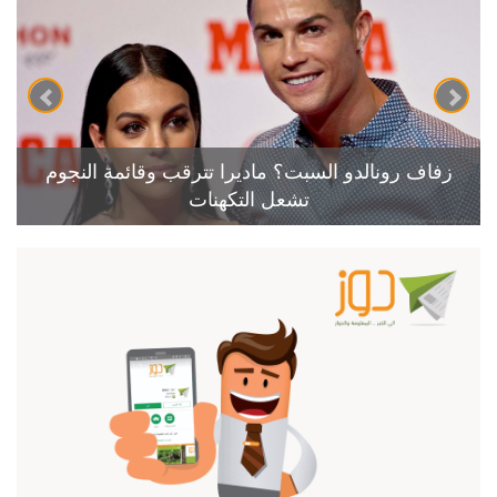
زفاف رونالدو السبت؟ ماديرا تترقب وقائمة النجوم
تشعل التكهنات