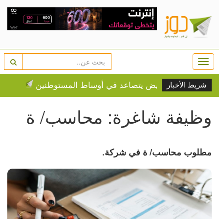
Togg
navi
راهية والتحريض يتصاعد في أوساط المستوطنين
42 ألفاً يتنقلون عبر الجسر بأسبوع
شريط الأخبار
وظيفة شاغرة: محاسب/ ة
مطلوب محاسب/ ة في شركة.