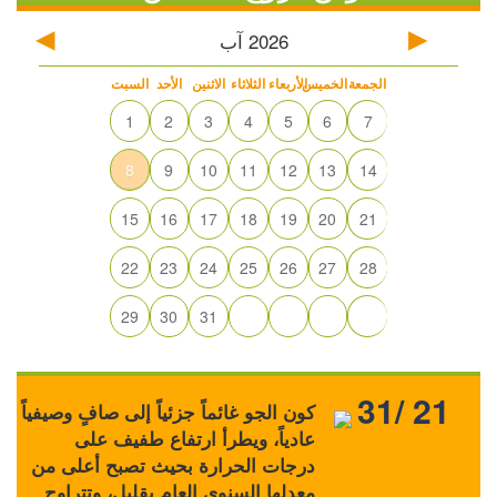
2026
آب
الجمعة
الخميس
الأربعاء
الثلاثاء
الاثنين
الأحد
السبت
1
2
3
4
5
6
7
8
9
10
11
12
13
14
15
16
17
18
19
20
21
22
23
24
25
26
27
28
29
30
31
31/ 21
كون الجو غائماً جزئياً إلى صافٍ وصيفياً
عادياً، ويطرأ ارتفاع طفيف على
درجات الحرارة بحيث تصبح أعلى من
معدلها السنوي العام بقليل، وتتراوح