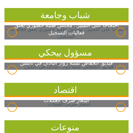
شباب وجامعة
احتجاجاً على التمييز.. مجلس طلبة خضوري يعلق
فعاليات التسجيل
مسؤول بيحكي
فيديو: انخفاض نسبة زوار الباذان في نابلس
اقتصاد
أسعار صرف العملات
منوعات