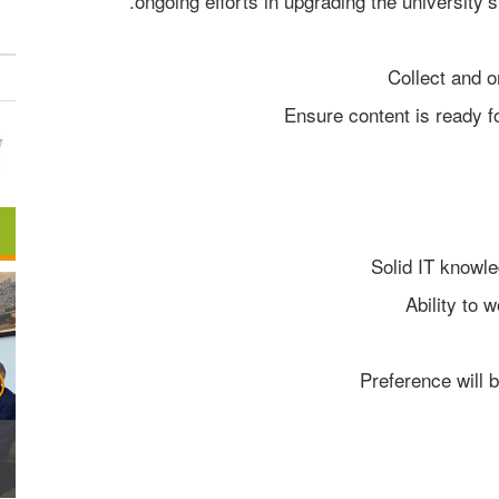
ongoing efforts in upgrading the university’s
Collect and o
Ensure content is ready f
Solid IT knowle
Ability to 
Preference will 