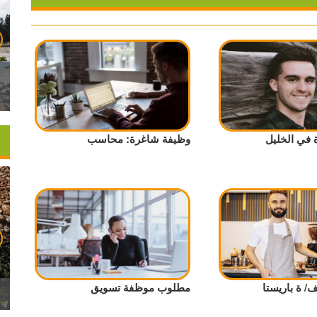
في الخليل
وظيفة شاغرة: محاسب
 ة باريستا
مطلوب موظفة تسويق