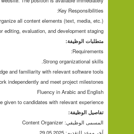
 website. The position is available immediately.
Key Responsibilities:
rganize all content elements (text, media, etc.)
or editing, evaluation, and development staging
متطلبات الوظيفة:
Requirements:
Strong organizational skills.
dge and familiarity with relevant software tools
work independently and meet project milestones
Fluency in Arabic and English
be given to candidates with relevant experience
تفاصيل الوظيفة:
المسمى الوظيفي: Content Organizer
آخر موعد للتقديم: 29.05.2025.