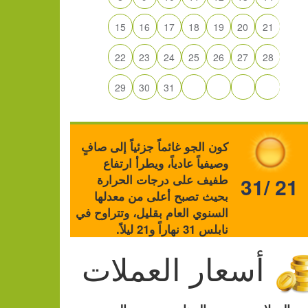
15
16
17
18
19
20
21
22
23
24
25
26
27
28
29
30
31
كون الجو غائماً جزئياً إلى صافٍ
وصيفياً عادياً، ويطرأ ارتفاع
طفيف على درجات الحرارة
31/ 21
بحيث تصبح أعلى من معدلها
السنوي العام بقليل، وتتراوح في
نابلس 31 نهاراً و21 ليلاً.
أسعار العملات