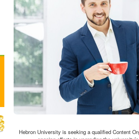
Hebron University is seeking a qualified Content Org