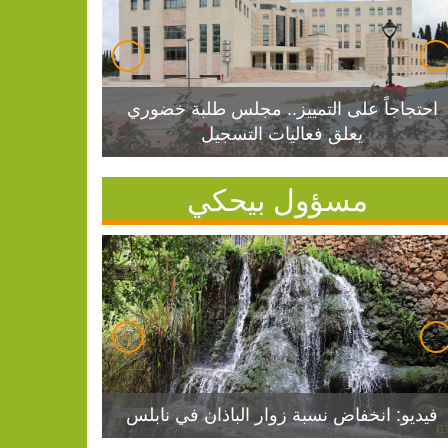
احتجاجاً على التمييز.. مجلس طلبة خضوري
يعلق فعاليات التسجيل
مسؤول بيحكي
فيديو: انخفاض نسبة زوار الباذان في نابلس