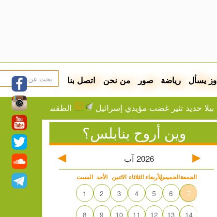
وز يسأل
رياضة
صور
من نحن
اتصل بنا
تثير غضب مؤيدي إسرائيل
الطقس: ارتفاع تدريجي على درجا
وين أروح بنابلس؟
2026
آب
الجمعة
الخميس
الأربعاء
الثلاثاء
الاثنين
الأحد
السبت
1
2
3
4
5
6
7
8
9
10
11
12
13
14