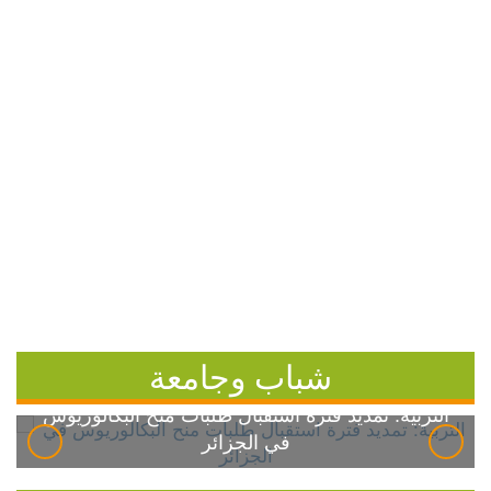
شباب وجامعة
التربية: تمديد فترة استقبال طلبات منح البكالوريوس
في الجزائر