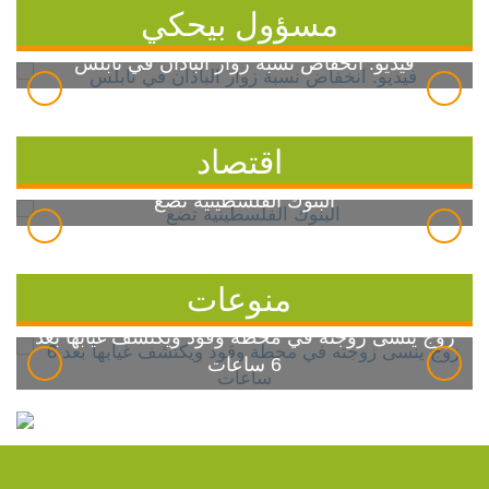
مسؤول بيحكي
فيديو: انخفاض نسبة زوار الباذان في نابلس
اقتصاد
البنوك الفلسطينية تضع
منوعات
زوج ينسى زوجته في محطة وقود ويكتشف غيابها بعد
6 ساعات