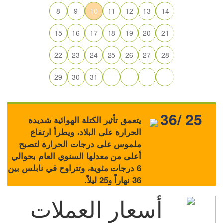
8
9
10
11
12
13
14
15
16
17
18
19
20
21
22
23
24
25
26
27
28
29
30
31
36/ 25
يتعمق تأثير الكتلة الهوائية شديدة
الحرارة على البلاد، ويطرأ ارتفاع
ملموس على درجات الحرارة لتصبح
أعلى من معدلها السنوي العام بحوالي
6 درجات مئوية، وتتراوح في نابلس بين
36 نهاراً و25 ليلاً.
أسعار العملات