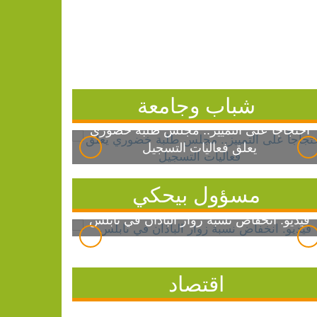
شباب وجامعة
احتجاجاً على التمييز.. مجلس طلبة خضوري
يعلق فعاليات التسجيل
مسؤول بيحكي
فيديو: انخفاض نسبة زوار الباذان في نابلس
اقتصاد