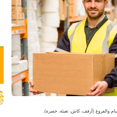
في الضفة يقترب من الانهيار
ام والفروع (أرفف، كاش، تعبئة، خضرة).