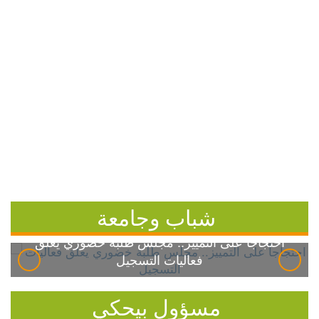
شباب وجامعة
احتجاجاً على التمييز.. مجلس طلبة خضوري يعلق
فعاليات التسجيل
مسؤول بيحكي