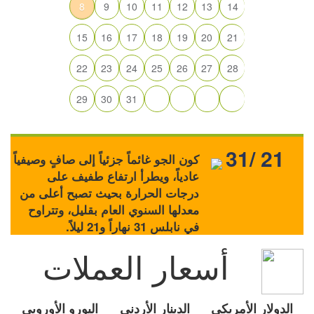
8
9
10
11
12
13
14
15
16
17
18
19
20
21
22
23
24
25
26
27
28
29
30
31
31/ 21
كون الجو غائماً جزئياً إلى صافٍ وصيفياً
عادياً، ويطرأ ارتفاع طفيف على
درجات الحرارة بحيث تصبح أعلى من
معدلها السنوي العام بقليل، وتتراوح
في نابلس 31 نهاراً و21 ليلاً.
أسعار العملات
الدولار الأمريكي
الدينار الأردني
اليورو الأوروبي