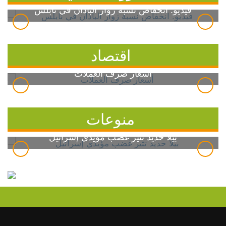
فيديو: انخفاض نسبة زوار الباذان في نابلس
اقتصاد
أسعار صرف العملات
منوعات
بيلا حديد تثير غضب مؤيدي إسرائيل