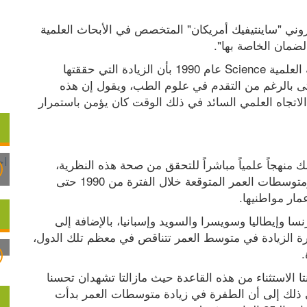
وأضاف المتحدث في تصريحات نقلها الموقع الإلكتروني "ساينتيفيك أمريكان" المتخصص في الأبحاث العلمية 
لضمان الخاصة بها". 
وكان أولشانسكي قد تنبأ في دراسة نشرتها الدورية العلمية Science عام 1990 بأن الزيادة التي حققتها 
البشرية في متوسطات أعمارها لابد وأن تتباطئ حتى بالرغم من التقدم في علوم الطب، ويقول إن هذه 
النظرية قوبلت آنذاك بانتقادات واسعة النطاق لأن الاتجاه العلمي السائد في ذلك الوقت كان يؤمن باستمرار 
ولكن أولشانسكي وفريقه البحثي بجامعة إلينوي سلك منهجاً علمياً مباشراً للتحقق من صحة هذه النظرية، 
حيث عمد إلى قياس التغيرات في معدلات الوفاة ومتوسطات العمر المتوقعة خلال الفترة من 1990 حتى 
هذه الدول هي اليابان وكوريا الجنوبية وأستراليا وفرنسا وإيطاليا وسويسرا والسويد وإسبانيا، بالإضافة إلى 
الولايات المتحدة وهونج كونج، ووجد الباحث أن وتيرة الزيادة في متوسط العمر تتناقص في معظم تلك الدول، 
 
وذكر أولشانسكي أن كوريا الجنوبية وهونج كونج كانتا الاستثناء من هذه القاعدة حيث مازالتا تشهدان تحسنا 
في متوسط أعمار البشر. وأرجع العلماء السبب في ذلك إلى أن الطفرة في زيادة متوسطات العمر بدأت 