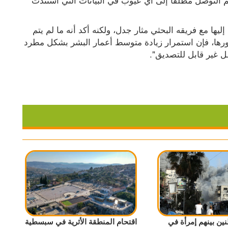
ويتوقع أولشانسكي أن تكون هذه النتائج التي خلص إليها مع فريقه البحثي مثار جدل، ولكنه أكد أنه ما لم يتم 
التوصل إلى تقنيات جديدة تعالج الشيخوخة من جذورها، فإن استمرار زيادة متوسط أعمار البشر بشكل مطرد 
ل غير قابل للتصديق".
3 مواطنين بينهم إمرأة في
اقتحام المنطقة الأثرية في سبسطية