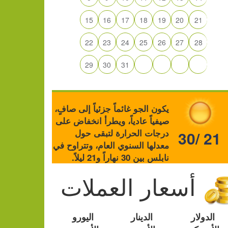
15
16
17
18
19
20
21
22
23
24
25
26
27
28
29
30
31
يكون الجو غائماً جزئياً إلى صافٍ،
صيفياً عادياً، ويطرأ انخفاض على
درجات الحرارة لتبقى حول
30/ 21
معدلها السنوي العام، وتتراوح في
نابلس بين 30 نهاراً و21 ليلاً.
أسعار العملات
الدولار
الدينار
اليورو