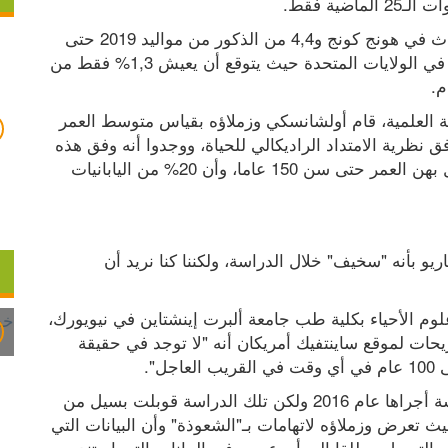
ة فقط. 
ويتوقع الباحثون أن تمتد أعمار 8,12% الأطفال الإناث في هونج كونج و4,4 من الذكور من مواليد 2019 حتى 
100 عام. وجاءت نفس النسبة أقل بشكل ملموس في الولايات المتحدة حيث يتوقع أن يعيش 1,3% فقط من 
ومن أجل وضع الأمور في نصابها الصحيح من الناحية العلمية، قام أولشانسكي وزملاؤه بقياس متوسط العمر 
المتوقع للبشر إذا استمرت وتيرة الزيادة الحالية، وفق نظرية الامتداد الراديكالي للحياة، ووجدوا أنه وفق هذه 
الوتيرة، فإن 6% من النساء في اليابان سوف يطول بهن العمر حتى سن 150 عاما، وأن 20% من اليابانيات 
ويقول أولشانسكي: "لم نرغب في وصف هذا السيناريو بأنه "سخيف" خلال الدراسة، ولكننا كنا نريد أن 
ومن جانبه، يقول الباحث جان فيج المتخصص في علوم الأحياء بكلية طب جامعة ألبرت إينشتاين في نيويورك، 
إن هذه النتائج تبدو "منطقية تماماً"، مضيفاً في تصريحات لموقع ساينتفيك أمريكان أنه "لا توجد في حقيقة 
". 
وأكد أنه كان قد توصل إلى نتائج مشابهة خلال دراسة أجراها عام 2016 ولكن تلك الدراسة قوبلت بسيل من 
ردود الفعل سواء من جهات علمية أو غير علمية، حيث تعرض وزملاؤه لاتهامات بـ"الشعوذة" وأن البيانات التي 
استندت إليها الدراسة كانت معيبة، مؤكدا أنه "لم يتم التوصل مطلقا إلى أي عيوب في البيانات التي استندت 