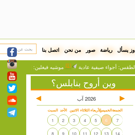
وز يسأل
رياضة
صور
من نحن
اتصل بنا
ء صيفية عادية
موشيه فيغلين: إما التهجير أو الموت عطش
وين أروح بنابلس؟
2026
آب
الجمعة
الخميس
الأربعاء
الثلاثاء
الاثنين
الأحد
السبت
1
2
3
4
5
6
7
8
9
10
11
12
13
14