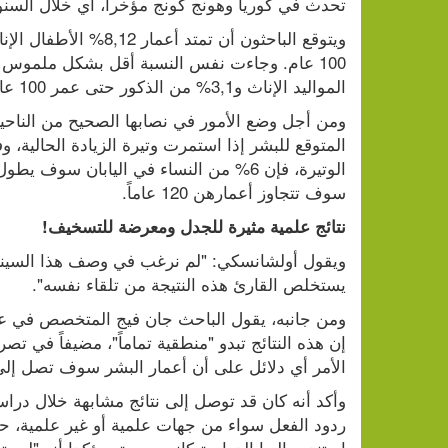
تحدث في كوريا وهونج كونج مؤخراً، أي خلال السنوات الـ25 الماضي
المواليد الإناث و3,1% من الذكور حتى عمر 100 عام. 
سوف تتجاوز أعمارهن 120 عاماً. 
نتائج علمية مثيرة للجدل ومعرضة للتسخيف!
يستخلص القارئ هذه النتيجة من تلقاء نفسه".
الأمر أي دلائل على أن أعمار البشر سوف تصل إلى 100 عام في أي وقت في القريب العاجل