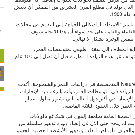
عمر البشر في الدول المتقدمة، بمعنى أن الشخص الذي يولد في مطلع القرن العشرين من الممكن أن يعيش 
 1900.
وأرجع العلماء أسباب هذه الظاهرة، التي يشار إليها باسم "الامتداد الراديكالي للحياة"، إلى التقدم في مجالات 
الطب وعلوم الصحة العامة. كما وافترض كثير من العلماء والعامة على حد سواء أن هذا الاتجاه سوف 
نفس الوتيرة بشكل لا نهائي. 
ورأى آخرون أن الجنس البشري سوف يصل في نهاية المطاف إلى سقف طبيعي لمتوسطات العمر، 
وأن أعمار البشر في أكثر دول العالم تقدماً سوف تتوقف عن هذه الزيادة المطردة قبل أن تصل إلى 100 عام 
ولكن دراسة جديدة أوردتها الدورية العلمية Nature Aging المتخصصة في دراسات العمر والشيخوخة، أكدت 
أن الجنس البشري وصل في حقيقة الأمر إلى ذروة الزيادة في متوسطات العمر، وأنه بالرغم من الإنجازات 
الطبية التي تحققت في السنوات الأخيرة، فإن عمر الإنسان في أكثر دول العالم التي تشتهر بطول أعمار 
عمر خلال العقود الثلاثة الماضية. 
ويرى الباحث جاي أولشانسكي المتخصص في مجال الصحة العامة بجامعة إلينوي في شيكاغو بالولايات 
المتحدة أن السبب في ذلك يعود إلى أن العلم الحديث لم ينجح حتى الآن في إبطاء وتيرة تدهور سلسلة من 
الوظائف الحيوية والبيولوجية التي تؤثر على الوهن والخرف وأمراض القلب وتدهور الأنشطة العصبية للجسم 