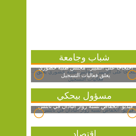
شباب وجامعة
احتجاجاً على التمييز.. مجلس طلبة خضوري
يعلق فعاليات التسجيل
مسؤول بيحكي
فيديو: انخفاض نسبة زوار الباذان في نابلس
اقتصاد