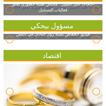
احتجاجاً على التمييز.. مجلس طلبة خضوري يعلق
فعاليات التسجيل
مسؤول بيحكي
فيديو: انخفاض نسبة زوار الباذان في نابلس
اقتصاد