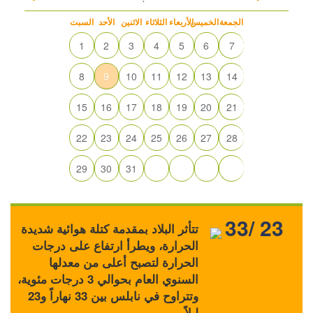
الجمعة
الخميس
الأربعاء
الثلاثاء
الاثنين
الأحد
السبت
1
2
3
4
5
6
7
8
9
10
11
12
13
14
15
16
17
18
19
20
21
22
23
24
25
26
27
28
29
30
31
33/ 23
تتأثر البلاد بمقدمة كتلة هوائية شديدة
الحرارة، ويطرأ ارتفاع على درجات
الحرارة لتصبح أعلى من معدلها
السنوي العام بحوالي 3 درجات مئوية،
وتتراوح في نابلس بين 33 نهاراً و23
ليلاً.