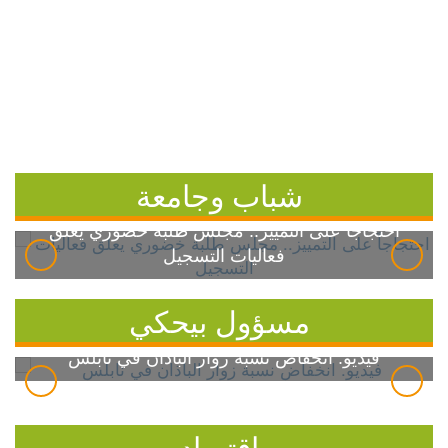
شباب وجامعة
احتجاجاً على التمييز.. مجلس طلبة خضوري يعلق
فعاليات التسجيل
مسؤول بيحكي
فيديو: انخفاض نسبة زوار الباذان في نابلس
اقتصاد