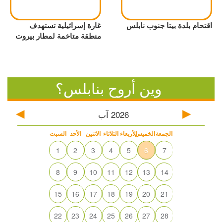
اقتحام بلدة بيتا جنوب نابلس
غارة إسرائيلية تستهدف
منطقة متاخمة لمطار بيروت
وين أروح بنابلس؟
2026
آب
الجمعة
الخميس
الأربعاء
الثلاثاء
الاثنين
الأحد
السبت
1
2
3
4
5
6
7
8
9
10
11
12
13
14
15
16
17
18
19
20
21
22
23
24
25
26
27
28